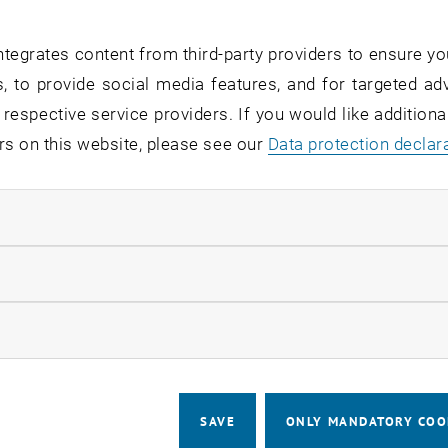
se und Ergebnisse sowohl rascher zu verbreiten als auch 
 Blaas
tegrates content from third-party providers to ensure yo
, to provide social media features, and for targeted adv
 respective service providers. If you would like addition
rs on this website, please see our
Data protection declar
ndatory cookies
llow statistic cookies
ow marketing cookies
SAVE
ONLY MANDATORY COO