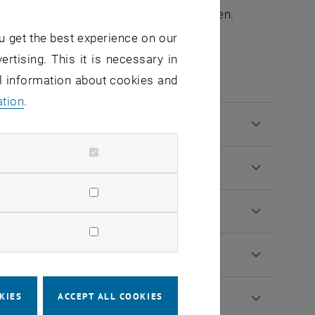
einem breiteren Publikum nahe zu bringen.
u get the best experience on our
ertising. This it is necessary in
al information about cookies and
ation
.
KIES
ACCEPT ALL COOKIES