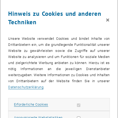
28
28 September 2026
Hinweis zu Cookies und anderen
SEPT. 26
×
Techniken
bis
08:30
-
13:00
Was kann man in Mathematik heute noch forschen?
Unsere Website verwendet Cookies und bindet Inhalte von
Drittanbietern ein, um die grundlegende Funktionalität unserer
Kuppelsaal, TU Wien, 1040 Wien
WORKSHOP
Veranstaltungstyp:
Veranstaltungsort:
Website zu gewährleisten sowie die Zugriffe auf unserer
Website zu analysieren und um Funktionen für soziale Medien
und zielgerichtete Werbung anbieten zu können. Hierzu ist es
28
28 September 2026
nötig Informationen an die jeweiligen Dienstanbieter
weiterzugeben. Weitere Informationen zu Cookies und Inhalten
SEPT. 26
von Drittanbietern auf der Website finden Sie in unserer
bis
17:30
-
18:45
Datenschutzerklärung
.
Theaterstück “Das hat doch eine Frau erfunden!”
Erforderliche Cookies zulassen
Erforderliche Cookies
TVFA Halle, 1040 Wien
ANDERE
Veranstaltungstyp:
Veranstaltungsort:
Statistik Cookies zulassen
Anonymisierte Webstatistiken