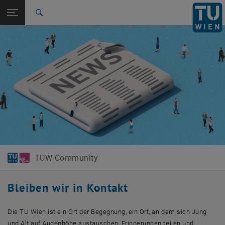
Studium
Seitennavigation öffnen
EN
TU Login
Forschung
Suche
International
Quicklinks
Quicklinks-Menü umschalten
Karriere
Zur 1. Menü Ebene
TUW Community
Zurück zur letzten Ebene:
TUW Community
Zurück: Subseiten von TUW Community auflisten
News & Events
TUW Community
Bleiben wir in Kontakt
Die TU Wien ist ein Ort der Begegnung, ein Ort, an dem sich Jung
und Alt auf Augenhöhe austauschen, Erinnerungen teilen und