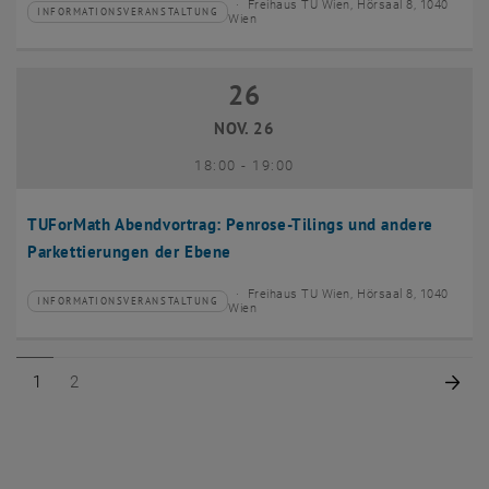
Freihaus TU Wien, Hörsaal 8, 1040
INFORMATIONSVERANSTALTUNG
Veranstaltungstyp:
Veranstaltungsort:
Wien
26
26 November 2026
NOV. 26
bis
18:00
-
19:00
TUForMath Abendvortrag: Penrose-Tilings und andere
Parkettierungen der Ebene
Freihaus TU Wien, Hörsaal 8, 1040
INFORMATIONSVERANSTALTUNG
Veranstaltungstyp:
Veranstaltungsort:
Wien
Seite 1 von 2
Seite 2 von 2
Näc
1
2