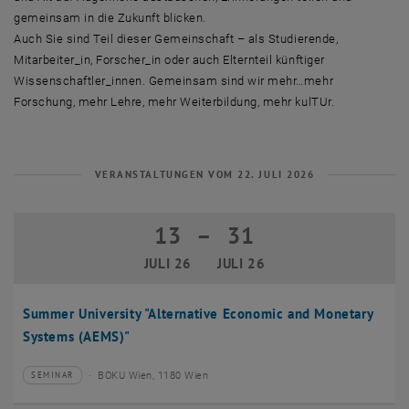
gemeinsam in die Zukunft blicken.
Auch Sie sind Teil dieser Gemeinschaft – als Studierende,
Mitarbeiter_in, Forscher_in oder auch Elternteil künftiger
Wissenschaftler_innen. Gemeinsam sind wir mehr…mehr
Forschung, mehr Lehre, mehr Weiterbildung, mehr kulTUr.
VERANSTALTUNGEN VOM 22. JULI 2026
13
–
31
13 Juli 2026 bis 31 Juli 2026
JULI 26
JULI 26
Summer University "Alternative Economic and Monetary
Systems (AEMS)"
BOKU Wien, 1180 Wien
SEMINAR
Veranstaltungstyp:
Veranstaltungsort: