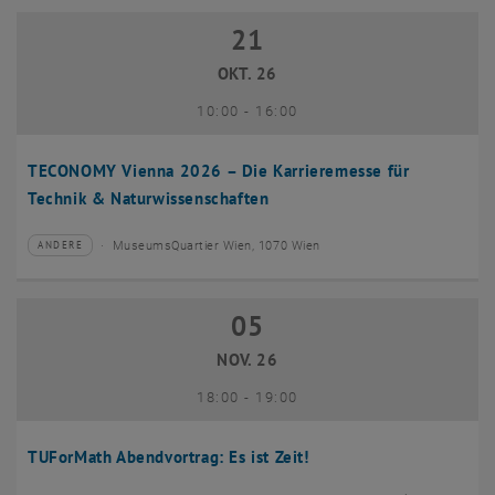
21
21 Oktober 2026
OKT. 26
bis
10:00
-
16:00
TECONOMY Vienna 2026 – Die Karrieremesse für
Technik & Naturwissenschaften
MuseumsQuartier Wien, 1070 Wien
ANDERE
Veranstaltungstyp:
Veranstaltungsort:
05
05 November 2026
NOV. 26
bis
18:00
-
19:00
TUForMath Abendvortrag: Es ist Zeit!