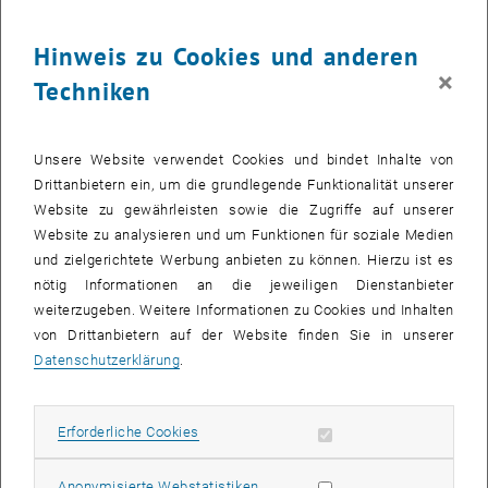
28
28 September 2026
Hinweis zu Cookies und anderen
SEPT. 26
×
Techniken
bis
08:30
-
13:00
Was kann man in Mathematik heute noch forschen?
Unsere Website verwendet Cookies und bindet Inhalte von
Drittanbietern ein, um die grundlegende Funktionalität unserer
Kuppelsaal, TU Wien, 1040 Wien
WORKSHOP
Veranstaltungstyp:
Veranstaltungsort:
Website zu gewährleisten sowie die Zugriffe auf unserer
Website zu analysieren und um Funktionen für soziale Medien
und zielgerichtete Werbung anbieten zu können. Hierzu ist es
28
28 September 2026
nötig Informationen an die jeweiligen Dienstanbieter
weiterzugeben. Weitere Informationen zu Cookies und Inhalten
SEPT. 26
von Drittanbietern auf der Website finden Sie in unserer
bis
17:30
-
18:45
Datenschutzerklärung
.
Theaterstück “Das hat doch eine Frau erfunden!”
Erforderliche Cookies zulassen
Erforderliche Cookies
TVFA Halle, 1040 Wien
ANDERE
Veranstaltungstyp:
Veranstaltungsort:
Statistik Cookies zulassen
Anonymisierte Webstatistiken