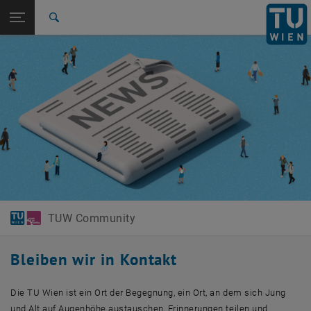
Studium
Seitennavigation öffnen
EN
TU Login
Forschung
Suche
International
Quicklinks
Quicklinks-Menü umschalten
Karriere
Zur 1. Menü Ebene
TUW Community
Zurück zur letzten Ebene:
TUW Community
Zurück: Subseiten von TUW Community auflisten
News & Events
TUW Community
Bleiben wir in Kontakt
Die TU Wien ist ein Ort der Begegnung, ein Ort, an dem sich Jung
und Alt auf Augenhöhe austauschen, Erinnerungen teilen und