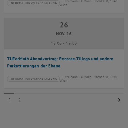
Freihaus TU Wien, Hörsaal 8, 1040
INFORMATIONSVERANSTALTUNG
Veranstaltungstyp:
Veranstaltungsort:
Wien
26
26 November 2026
NOV. 26
bis
18:00
-
19:00
TUForMath Abendvortrag: Penrose-Tilings und andere
Parkettierungen der Ebene
Freihaus TU Wien, Hörsaal 8, 1040
INFORMATIONSVERANSTALTUNG
Veranstaltungstyp:
Veranstaltungsort:
Wien
Seite 1 von 2
Seite 2 von 2
Näc
1
2