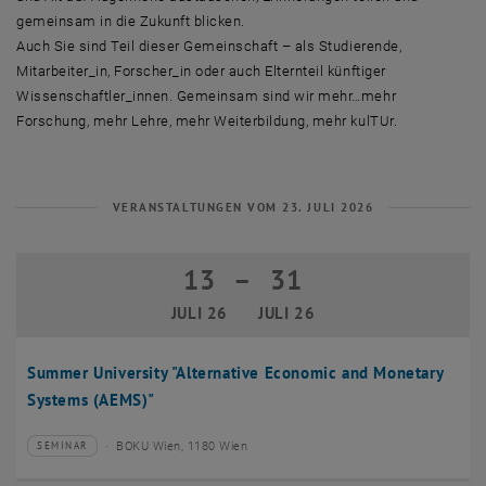
gemeinsam in die Zukunft blicken.
Auch Sie sind Teil dieser Gemeinschaft – als Studierende,
Mitarbeiter_in, Forscher_in oder auch Elternteil künftiger
Wissenschaftler_innen. Gemeinsam sind wir mehr…mehr
Forschung, mehr Lehre, mehr Weiterbildung, mehr kulTUr.
VERANSTALTUNGEN VOM 23. JULI 2026
13
–
31
13 Juli 2026 bis 31 Juli 2026
JULI 26
JULI 26
Summer University "Alternative Economic and Monetary
Systems (AEMS)"
BOKU Wien, 1180 Wien
SEMINAR
Veranstaltungstyp:
Veranstaltungsort: