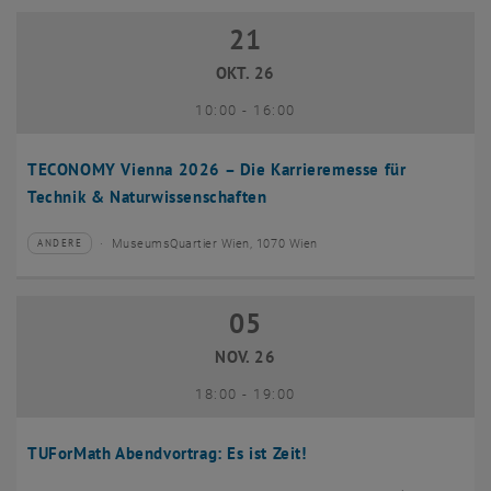
21
21 Oktober 2026
OKT. 26
bis
10:00
-
16:00
TECONOMY Vienna 2026 – Die Karrieremesse für
Technik & Naturwissenschaften
MuseumsQuartier Wien, 1070 Wien
ANDERE
Veranstaltungstyp:
Veranstaltungsort:
05
05 November 2026
NOV. 26
bis
18:00
-
19:00
TUForMath Abendvortrag: Es ist Zeit!