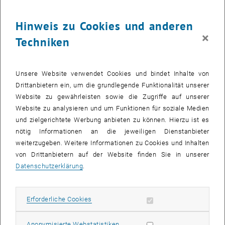
28
28 September 2026
Hinweis zu Cookies und anderen
SEPT. 26
×
Techniken
bis
08:30
-
13:00
Was kann man in Mathematik heute noch forschen?
Unsere Website verwendet Cookies und bindet Inhalte von
Drittanbietern ein, um die grundlegende Funktionalität unserer
Kuppelsaal, TU Wien, 1040 Wien
WORKSHOP
Veranstaltungstyp:
Veranstaltungsort:
Website zu gewährleisten sowie die Zugriffe auf unserer
Website zu analysieren und um Funktionen für soziale Medien
und zielgerichtete Werbung anbieten zu können. Hierzu ist es
28
28 September 2026
nötig Informationen an die jeweiligen Dienstanbieter
weiterzugeben. Weitere Informationen zu Cookies und Inhalten
SEPT. 26
von Drittanbietern auf der Website finden Sie in unserer
bis
17:30
-
18:45
Datenschutzerklärung
.
Theaterstück “Das hat doch eine Frau erfunden!”
Erforderliche Cookies zulassen
Erforderliche Cookies
TVFA Halle, 1040 Wien
ANDERE
Veranstaltungstyp:
Veranstaltungsort:
Statistik Cookies zulassen
Anonymisierte Webstatistiken