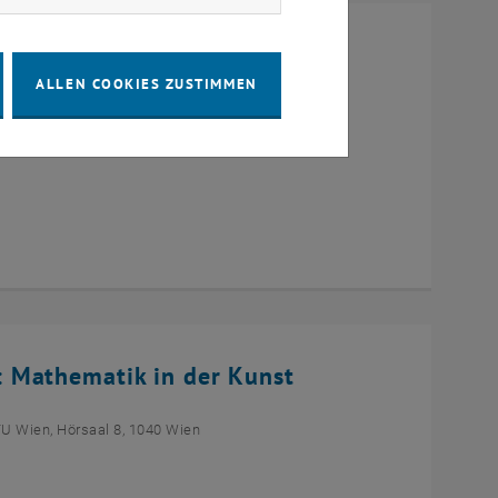
r Studierende
ALLEN COOKIES ZUSTIMMEN
0 Wien
 Mathematik in der Kunst
TU Wien, Hörsaal 8, 1040 Wien