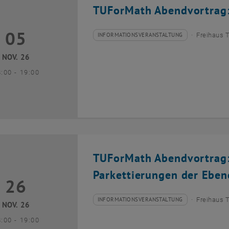
TUForMath Abendvortrag: E
05
5 November 2026
INFORMATIONSVERANSTALTUNG
Freihaus 
Veranstaltungstyp:
Veranstaltungsort:
NOV. 26
bis
8:00
-
19:00
TUForMath Abendvortrag:
Parkettierungen der Eben
26
6 November 2026
INFORMATIONSVERANSTALTUNG
Freihaus 
Veranstaltungstyp:
Veranstaltungsort:
NOV. 26
bis
8:00
-
19:00