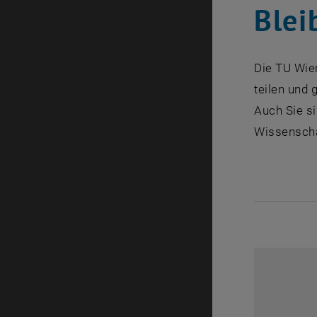
Blei
Die TU Wien
teilen und 
Auch Sie si
Wissenscha