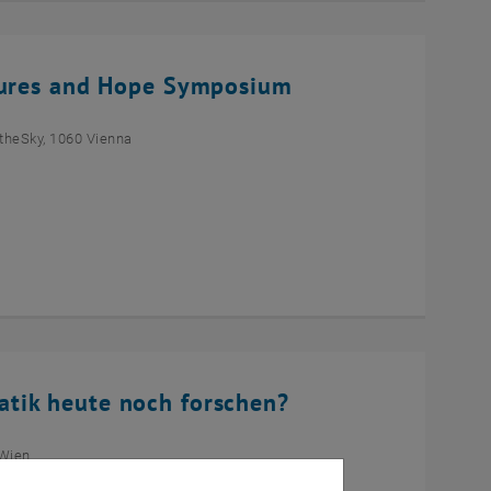
ltures and Hope Symposium
theSky, 1060 Vienna
tik heute noch forschen?
 Wien