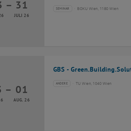
3
–
31
13 Juli 2026 bis 31 Juli 2026
SEMINAR
BOKU Wien, 1180 Wien
Veranstaltungstyp:
Veranstaltungsort:
26
JULI 26
GBS - Green.Building.Solu
ANDERE
TU Wien, 1040 Wien
3
–
01
Veranstaltungstyp:
Veranstaltungsort:
13 Juli 2026 bis 01 August 2026
26
AUG. 26