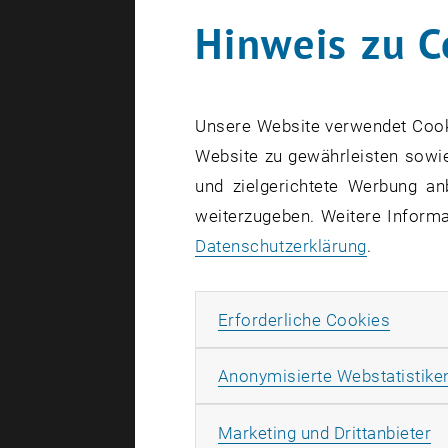
Hinweis zu C
0
Unsere Website verwendet Cookie
Website zu gewährleisten sowie
und zielgerichtete Werbung an
weiterzugeben. Weitere Informat
Datenschutzerklärung
.
2
Erforde
Erforderliche Cookies
1
Anonymisierte Webstatistike
Ma
Marketing und Drittanbieter