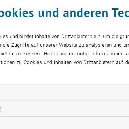
SEPT. 26
ookies und anderen Te
bis
8:30
-
13:00
s und bindet Inhalte von Drittanbietern ein, um die gru
 die Zugriffe auf unserer Website zu analysieren und u
bieten zu können. Hierzu ist es nötig Informationen an
Theaterstück “Das hat doc
ionen zu Cookies und Inhalten von Drittanbietern auf d
28
8 September 2026
ANDERE
TVFA Halle, 1040 Wien
Veranstaltungstyp:
Veranstaltungsort:
SEPT. 26
rliche Cookies zulassen
bis
7:30
-
18:45
Statistik Cookies zulassen
n
rketing Cookies zulassen