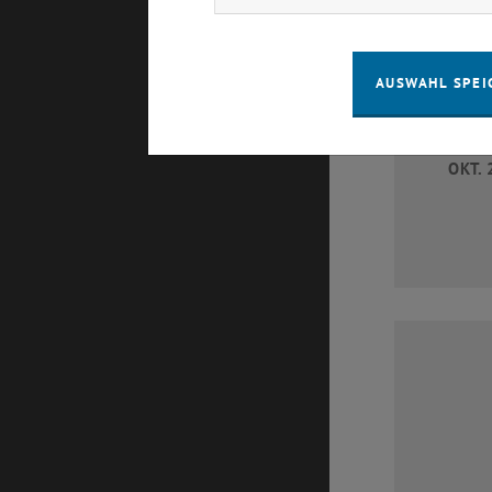
AUSWAHL SPEI
1
OKT. 
1