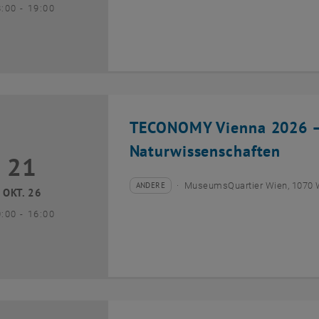
bis
8:00
-
19:00
TECONOMY Vienna 2026 – 
Naturwissenschaften
21
1 Oktober 2026
ANDERE
MuseumsQuartier Wien, 1070 
Veranstaltungstyp:
Veranstaltungsort:
OKT. 26
bis
0:00
-
16:00