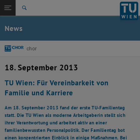
Studium
Seitennavigation öffnen
TU Login
Forschung
Suche
International
Quicklinks
News
Quicklinks-Menü umschalten
Karriere
Zur 1. Menü Ebene
Chor
chor
Zurück zur letzten Ebene:
TUW Community
Zurück: Subseiten von TUW Community auflisten
Detail
18. September 2013
TU Wien: Für Vereinbarkeit von
Familie und Karriere
Am 18. September 2013 fand der erste TU-Familientag
statt. Die TU Wien als moderne Arbeitgeberin stellt sich
ihrer Verantwortung und arbeitet aktiv an einer
familienbewussten Personalpolitik. Der Familientag bot
einen konzentrierten Einblick in einige Maßnahmen. Bei