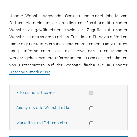
Mit dem neuen Wintersemester starten an der TU Wien einige
Neuerungen, die die Vereinbarkeit von Familie und Beruf weiter
Unsere Website verwendet Cookies und bindet Inhalte von
steigern sollen. Neue Arbeitszeitmodelle, ein Tag der Generationen
Drittanbietern ein, um die grundlegende Funktionalität unserer
am schulfreien 15. November, die Erweiterung des
Website zu gewährleisten sowie die Zugriffe auf unserer
Betriebskindergartens, ein neues Eltern-Babyzimmer oder
Website zu analysieren und um Funktionen für soziale Medien
Adventworkshops für Kinder sind nur einige Beispiele, die bereits bis
und zielgerichtete Werbung anbieten zu können. Hierzu ist es
Ende 2013 umgesetzt werden.
nötig Informationen an die jeweiligen Dienstanbieter
weiterzugeben. Weitere Informationen zu Cookies und Inhalten
Das Rektorat der TU Wien nimmt die Verantwortung als Arbeitgeber
von Drittanbietern auf der Website finden Sie in unserer
und Ausbildner wahr und entwickelt Modelle für eine
Datenschutzerklärung
.
familienbewusste Personalpolitik. &quot;Sowohl Ausbildung, als
auch Wissenschaft und Forschung müssen mit familiären Aufgaben
vereinbar sein. Im Wettbewerb um die besten Köpfe sind
Erforderliche Cookies zulassen
Erforderliche Cookies
Überlegungen zu ´weichen´ Standortfaktoren mitunter
ausschlaggebend&quot;, begründet Anna Steiger, Vizerektorin für
Statistik Cookies zulassen
Anonymisierte Webstatistiken
Personal und Gender die Bedeutung der Maßnahmen für die
Universität.
Marketing Cookies zulassen
Marketing und Drittanbieter
1. TU-Familientag
Am 1. TU-Familientag widmeten sich gleich mehrere