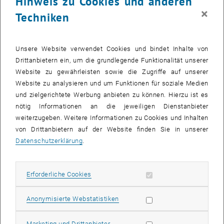
Hinweis zu Cookies und anderen
Ab sofort können Bibliotheksbenutzer_innen Lernplätze und
×
Techniken
Gruppenarbeitsräume der Hauptbibliothek und der Chemie- und
Maschinenbaubibliothek buchen – am einfachsten in der a
nny
-App.
Nach einer Übergangsphase sind nun die Gruppenarbeitsräume
Unsere Website verwendet Cookies und bindet Inhalte von
beider Standorte sowie die Lernplätze im 3., 4. und 5. Stock der
Drittanbietern ein, um die grundlegende Funktionalität unserer
Hauptbibliothek buchbar. Ein Teil der Plätze bleibt frei zugänglich.
Website zu gewährleisten sowie die Zugriffe auf unserer
Website zu analysieren und um Funktionen für soziale Medien
So funktioniert's
und zielgerichtete Werbung anbieten zu können. Hierzu ist es
, öffnet eine externe URL in einem neuen Fenster
→
anny
für
Android
nötig Informationen an die jeweiligen Dienstanbieter
weiterzugeben. Weitere Informationen zu Cookies und Inhalten
, öffnet eine externe URL in einem neuen Fenster
→
anny
für
iOS
von Drittanbietern auf der Website finden Sie in unserer
anny-App
installieren oder über den
Browser
bei
anny.eu
Datenschutzerklärung
.
einsteigen.
beim ersten Starten der
App
unter
"
Data host region
"
die Option
"
anny
.eu"
auswählen
Erforderliche Cookies zulassen
Erforderliche Cookies
weiter mit SSO
(Domain: tuwien.ac.at)
Statistik Cookies zulassen
Anonymisierte Webstatistiken
Angehörige der TU Wien
: Anmeldung über TU-Wien-Login
Externe Bibliotheksbenutzer_innen
melden sich über "Login für
Marketing Cookies zulassen
Marketing und Drittanbieter