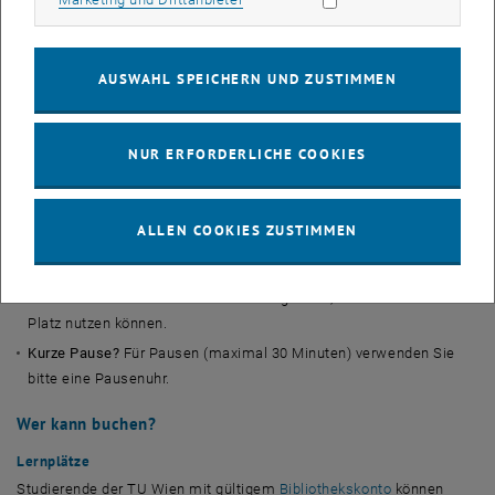
externe Bibliotheksbenutzer_innen (CatalogPlus und
Lernplatzbuchung)" auf der TU-Wien-Login-Seite an.
Probleme bei der Anmeldung?
Möglicherweise haben Sie die
AUSWAHL SPEICHERN UND ZUSTIMMEN
Benutzungsbedingungen der Bibliothek in TISS noch nicht
akzeptiert (Registerkarte "Organisation" in TISS →
Seitennavigation “Bibliothek”)
NUR ERFORDERLICHE COOKIES
Nach dem Einstieg in anny.eu: "
Erkunden
" und den gewünschten
Gruppenarbeitsraum/Lernplatz auswählen
Check-in
beim Ankommen in der Bibliothek über App, E-Mail-Link
ALLEN COOKIES ZUSTIMMEN
oder Recherche-PC. Nicht eingecheckte Buchungen werden 30
Minuten nach Beginn des Zeitslots automatisch storniert.
Check-out
nach dem Lernen nicht vergessen, damit andere den
Platz nutzen können.
Kurze Pause?
Für Pausen (maximal 30 Minuten) verwenden Sie
bitte eine Pausenuhr.
Wer kann buchen?
Lernplätze
Studierende der TU Wien mit gültigem
Bibliothekskonto
können