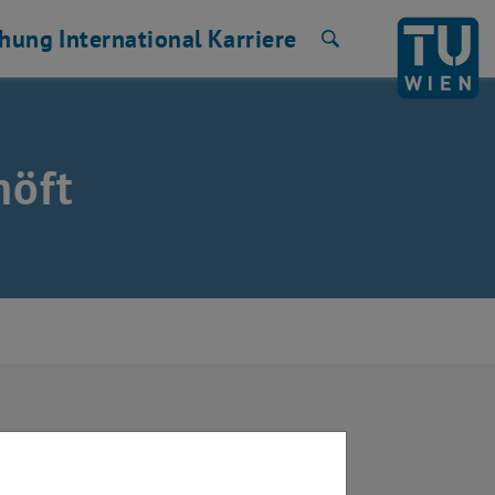
chung
International
Karriere
Suche
höft