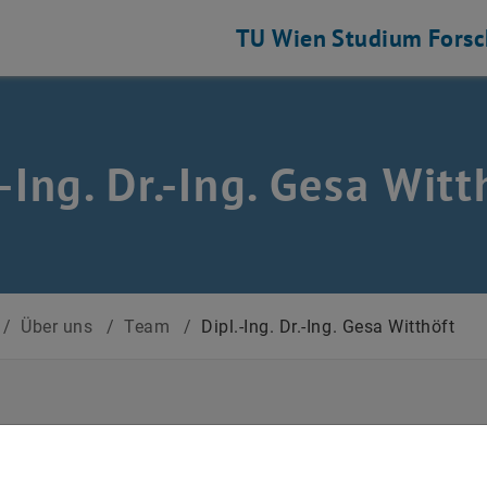
TU Wien
Studium
Fors
.-Ing. Dr.-Ing. Gesa Witt
/
Über uns
/
Team
/
Dipl.-Ing. Dr.-Ing. Gesa Witthöft