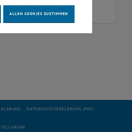
, öffnet eine externe URL in einem neuen Fe
ationen (reposiTUm)
, öffnet eine externe URL in einem neuen F
ranstaltungen (TISS)
ALLEN COOKIES ZUSTIMMEN
ERKLÄRUNG
DATENSCHUTZERKLÄRUNG (PDF)
STELLUNGEN