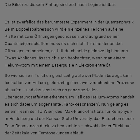
Die Bilder zu diesem Eintrag sind erst nach Login sichtbar.
Es ist zweifellos das berühmteste Experiment in der Quantenphysik:
Beim Doppelspaltversuch wird ein einzelnes Teilchen auf eine
Platte mit zwei Öffnungen geschossen, und aufgrund seiner
Quanteneigenschaften muss es sich nicht für eine der beiden
Öffnungen entscheiden, es tritt durch beide gleichzeitig hindurch.
Etwas Ähnliches lässt sich auch beobachten, wenn man einem
Helium-Atom mit einem Laserpuls ein Elektron entreißt.
So wie sich ein Teilchen gleichzeitig auf zwei Pfaden bewegt, kann
Ionisation von Helium gleichzeitig über zwei verschiedene Prozesse
ablaufen – und das lässt sich an ganz speziellen
Überlagerungseffekten erkennen. Im Fall des Helium-Atoms handelt
es sich dabei um sogenannte „Fano-Resonanzen“. Nun gelang es
einem Team der TU Wien, des Max-Planck-Instituts für Kernphysik
in Heidelberg und der Kansas State University, das Entstehen dieser
Fano-Resonanzen direkt zu beobachten – obwohl dieser Effekt auf
der Zeitskala von Femtosekunden abläuft.