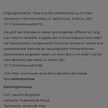
Originalpublikation:
Observing the ultrafast build-up of a Fano
resonance in the time domain, A. Kaldun et al., Science. (DOI:
10.1126/science.aah6972)
Wie groß das Interesse an diesen grundlegenden Effekten ist, zeigt
auch, dass in derselben Ausgabe des Science-Magazins eine Arbeit
von französischen und spanischen Forschern erscheint, welche eine
komplementäre Methode der zeitaufgelösten Photoelektronen-
Spektroskopie eingesetzt haben, um einen Blick „von außen“ auf die
Fano-Resonanz des Atoms zu werfen (DOI:
10.1126/science.aah5188).
<link https: www.tuwien.ac.at dle pr aktuelles downloads
fano>
Bilderdownload
Rückfragehinweise:
Prof. Joachim Burgdörfer
Institut für Theoretische Physik
Technische Universität Wien