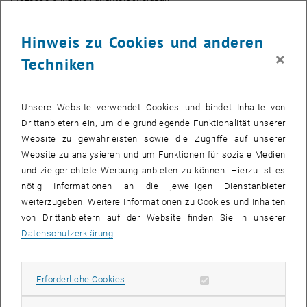
Fano-Resonanzen
„Quantenphysikalisch betrachtet kann jedes Atom beide Wege
Hinweis zu Cookies und anderen
gleichzeitig beschreiten“, erklärt Renate Pazourek (TU Wien). „Genau
×
Techniken
das hinterlässt charakteristische Spuren.“ Wenn man das Licht
untersucht, das von den Helium-Atomen absorbiert wird, dann
erkennt man sogenannte Fano-Resonanzen – ein klares Zeichen
Unsere Website verwendet Cookies und bindet Inhalte von
dafür, dass hier der Endzustand auf zwei verschiedenen Wegen
Drittanbietern ein, um die grundlegende Funktionalität unserer
erreicht werden kann, einmal direkt und einmal indirekt.
Website zu gewährleisten sowie die Zugriffe auf unserer
Das lässt sich aber auch gezielt verhindern: Während des
Website zu analysieren und um Funktionen für soziale Medien
Ionisationsprozesses kann man den Zwischenschritt mit einem
und zielgerichtete Werbung anbieten zu können. Hierzu ist es
weiteren Laserstrahl ausschalten, dann gibt es nur noch den
nötig Informationen an die jeweiligen Dienstanbieter
direkten Weg zur Ionisation und die Fano-Resonanz ist
weiterzugeben. Weitere Informationen zu Cookies und Inhalten
verschwunden. Das eröffnet nun eine neue Möglichkeit, den
von Drittanbietern auf der Website finden Sie in unserer
zeitlichen Ablauf des Prozesses zu studieren: Man erlaubt dem
Datenschutzerklärung
.
Atom zunächst, beide Wege gleichzeitig zu gehen, erst nach einer
gewissen Zeit blockiert man den indirekten Weg. Je nachdem, wie
Erforderliche Cookies zulassen
Erforderliche Cookies
lange beide Pfade gleichzeitig zugänglich waren, sind die Fano-
Resonanzen stärker oder schwächer ausgeprägt.