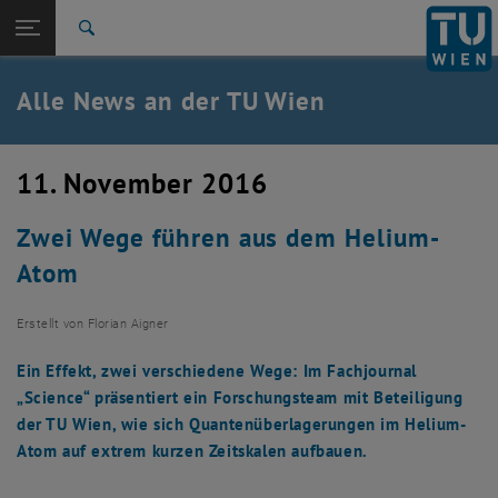
Studium
Seitennavigation öffnen
EN
TU Login
Forschung
Suche
International
Quicklinks
Alle News an der TU Wien
Quicklinks-Menü umschalten
Karriere
Zur 1. Menü Ebene
Alle News
11. November 2016
Zurück zur letzten Ebene:
TU Wien Startseite
Zurück: Subseiten von TU Wien Startseite auflisten
Zwei Wege führen aus dem Helium-
Übersicht
Atom
Erstellt von
Florian Aigner
Ein Effekt, zwei verschiedene Wege: Im Fachjournal
„Science“ präsentiert ein Forschungsteam mit Beteiligung
der TU Wien, wie sich Quantenüberlagerungen im Helium-
Atom auf extrem kurzen Zeitskalen aufbauen.