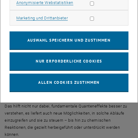
Statistik Cookies zulassen
Anonymisierte Webstatistiken
Zusehen, wie Quanteneffekte entstehen
„Fano-Resonanzen konnte man schon in unterschiedlichen
Marketing Cookies zulassen
Marketing und Drittanbieter
Systemen beobachten, sie spielen in der Atomphysik eine wichtige
Rolle“, sagt Stefan Donsa (TU Wien). „Im Experiment konnten nun
zum ersten Mal gezeigt werden, wie diese Resonanzen entstehen,
AUSWAHL SPEICHERN UND ZUSTIMMEN
wie man sie kontrollieren kann und wie sie sich im Lauf von
Femtosekunden nach und nach aufbauen.“
„Die Zeitskalen, auf denen solche Quanten-Effekte ablaufen, sind so
NUR ERFORDERLICHE COOKIES
kurz, dass sie nach üblichen Zeitmaßstäben ganz plötzlich
erscheinen, von einem Augenblick zum nächsten“, sagt Stefan
Nagele. „Erst durch neue, aufwändige Methoden der
ALLEN COOKIES ZUSTIMMEN
Attosekundenphysik wird es heute möglich, den zeitlichen Ablauf
solcher Vorgänge genau zu studieren.“
Das hilft nicht nur dabei, fundamentale Quanteneffekte besser zu
verstehen, es liefert auch neue Möglichkeiten, in solche Abläufe
einzugreifen und sie zu steuern – bis hin zu chemischen
Reaktionen, die gezielt herbeigeführt oder unterdrückt werden
können.