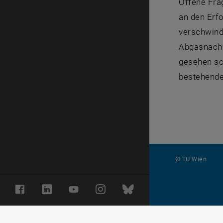
Offene Fra
an den Erfo
verschwind
Abgasnachb
gesehen sch
bestehende
© TU Wien
#
Facebook
LinkedIn
YouTube
Instagram
Bluesky
116210