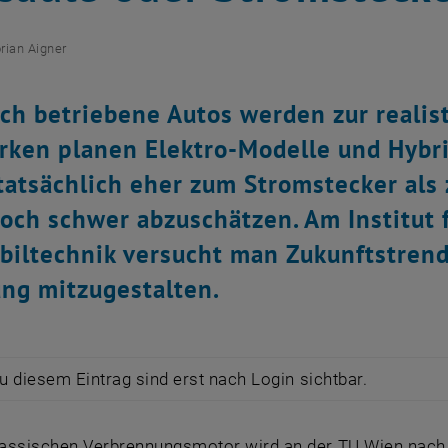
orian Aigner
sch betriebene Autos werden zur realis
ken planen Elektro-Modelle und Hybri
tatsächlich eher zum Stromstecker als
och schwer abzuschätzen. Am Institut 
iltechnik versucht man Zukunftstren
ng mitzugestalten.
zu diesem Eintrag sind erst nach Login sichtbar.
assischen Verbrennungsmotor wird an der TU Wien nach w