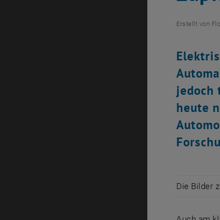
Erstellt von
Fl
Elektri
Automar
jedoch 
heute n
Automob
Forschu
Die Bilder 
Auch am kl