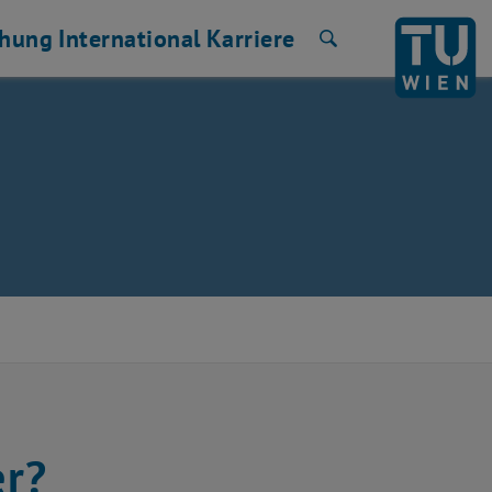
chung
International
Karriere
Suche
er?