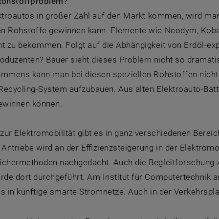
Rohstoffproblem?
ektroautos in großer Zahl auf den Markt kommen, wird ma
n Rohstoffe gewinnen kann. Elemente wie Neodym, Kobal
ht zu bekommen. Folgt auf die Abhängigkeit von Erdöl-ex
duzenten? Bauer sieht dieses Problem nicht so dramatisc
mmens kann man bei diesen speziellen Rohstoffen nicht s
 Recycling-System aufzubauen. Aus alten Elektroauto-Bat
gewinnen können.
ur Elektromobilität gibt es in ganz verschiedenen Berei
 Antriebe wird an der Effizienzsteigerung in der Elektrom
ichermethoden nachgedacht. Auch die Begleitforschung z
de dort durchgeführt. Am Institut für Computertechnik a
s in künftige smarte Stromnetze. Auch in der Verkehrsplan