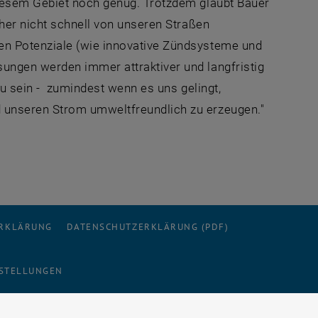
iesem Gebiet noch genug. Trotzdem glaubt Bauer
her nicht schnell von unseren Straßen
n Potenziale (wie innovative Zündsysteme und
ungen werden immer attraktiver und langfristig
zu sein - zumindest wenn es uns gelingt,
 unseren Strom umweltfreundlich zu erzeugen."
ERKLÄRUNG
DATENSCHUTZERKLÄRUNG (PDF)
STELLUNGEN