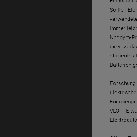
Ein neues 
Sollten El
verwendete
immer leic
Neodym-Pro
ihres Vorko
effizientes
Batterien 
Forschung z
Elektrische
Energiespe
VLOTTE wur
Elektroauto