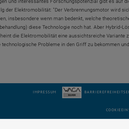
gen und interessantes Forschungspotenzial gibt es auf d
lg der Elektromobilität: "Der Verbrennungsmotor wird sic
en, insbesondere wenn man bedenkt, welche theoretische
ehandlung) diese Technologie noch hat. Aber Hybrid-Lös
eint die Elektromobilität eine aussichtsreiche Variante 
 technologische Probleme in den Griff zu bekommen und
IMPRESSUM
BARRIEREFREIHEITS
COOKIEEIN