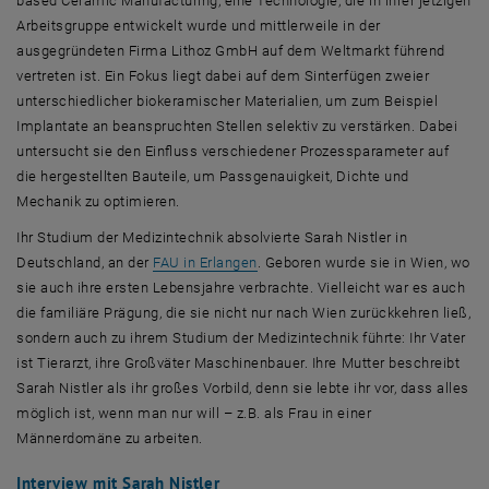
based Ceramic Manufacturing
, eine Technologie, die in ihrer jetzigen
Arbeitsgruppe entwickelt wurde und mittlerweile in der
ausgegründeten Firma Lithoz GmbH auf dem Weltmarkt führend
vertreten ist. Ein Fokus liegt dabei auf dem Sinterfügen zweier
unterschiedlicher biokeramischer Materialien, um zum Beispiel
Implantate an beanspruchten Stellen selektiv zu verstärken. Dabei
untersucht sie den Einfluss verschiedener Prozessparameter auf
die hergestellten Bauteile, um Passgenauigkeit, Dichte und
Mechanik zu optimieren.
Ihr Studium der Medizintechnik absolvierte Sarah Nistler in
, öffnet eine externe URL in einem
Deutschland, an der
FAU in Erlangen
. Geboren wurde sie in Wien, wo
sie auch ihre ersten Lebensjahre verbrachte. Vielleicht war es auch
die familiäre Prägung, die sie nicht nur nach Wien zurückkehren ließ,
sondern auch zu ihrem Studium der Medizintechnik führte: Ihr Vater
ist Tierarzt, ihre Großväter Maschinenbauer. Ihre Mutter beschreibt
Sarah Nistler als ihr großes Vorbild, denn sie lebte ihr vor, dass alles
möglich ist, wenn man nur will – z.B. als Frau in einer
Männerdomäne zu arbeiten.
Interview mit Sarah Nistler