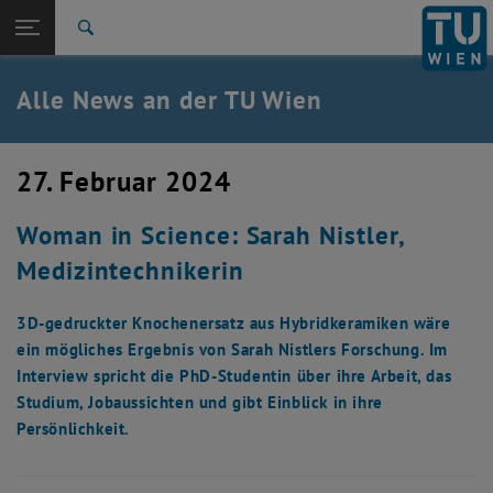
Studium
Seitennavigation öffnen
TU Login
Forschung
Suche
International
Quicklinks
Alle News an der TU Wien
Quicklinks-Menü umschalten
Karriere
Zur 1. Menü Ebene
Alle News
27. Februar 2024
Zurück zur letzten Ebene:
TU Wien Startseite
Zurück: Subseiten von TU Wien Startseite auflisten
Woman in Science: Sarah Nistler,
Übersicht
Medizintechnikerin
3D-gedruckter Knochenersatz aus Hybridkeramiken wäre
ein mögliches Ergebnis von Sarah Nistlers Forschung. Im
Interview spricht die PhD-Studentin über ihre Arbeit, das
Studium, Jobaussichten und gibt Einblick in ihre
Persönlichkeit.