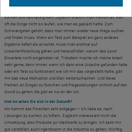
und in die Forschung gehen möchte?
Man muss auf jeden Fall geduldig sein, an einer Sache dranbleiben
können und hartnäckig sein, zugleich braucht man Flexibilität, weil
oft die Dinge nicht so laufen, wie man es geplant hatte. Zum
Schwierigsten gehört, dass man immer wieder neue Wege suchen
und finden muss. Wenn ein Test zum Beispiel ein ganz anderes
Ergebnis liefert als erwartet, muss man erstmal auf
Ursachenforschung gehen und herausfinden, warum das zuvor
Erwartete nicht eingetreten ist. Trotzdem mache ich meine Arbeit
sehr gerne, denn immer, wenn ich dann eine Ursache gefunden habe
oder ein Test so funktioniert wie ich mir das vorgestellt hatte, gibt
mir das neue Motivation und Elan weiterzumachen. Und diese
Freiheit, an Dingen zu forschen und Fragestellungen wirklich auf den
Grund zu gehen, die gibt es nur an der Uni.
Und wo sehen Sie sich in der Zukunft?
Mir kommt das Forschen sehr entgegen – ich liebe es, nach
Lösungen zu suchen, zu tüfteln. Zugleich interessiert mich die
Umsetzung, also Produkte zur Marktreife zu bringen. Ich kann mir
gut vorstellen, auch irgendwann in die Industrie zu gehen. Wichtig