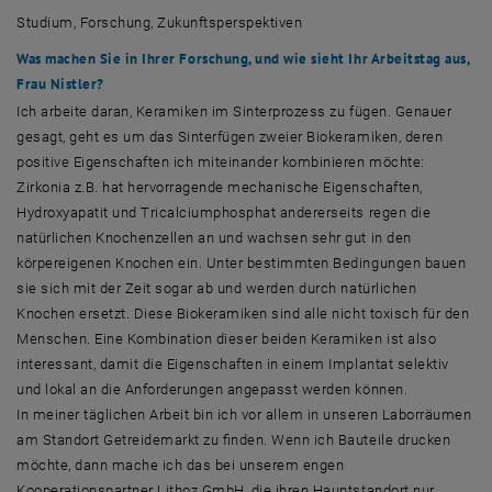
Studium, Forschung, Zukunftsperspektiven
Was machen Sie in Ihrer Forschung, und wie sieht Ihr Arbeitstag aus,
Frau Nistler?
Ich arbeite daran, Keramiken im Sinterprozess zu fügen. Genauer
gesagt, geht es um das Sinterfügen zweier Biokeramiken, deren
positive Eigenschaften ich miteinander kombinieren möchte:
Zirkonia z.B. hat hervorragende mechanische Eigenschaften,
Hydroxyapatit und Tricalciumphosphat andererseits regen die
natürlichen Knochenzellen an und wachsen sehr gut in den
körpereigenen Knochen ein. Unter bestimmten Bedingungen bauen
sie sich mit der Zeit sogar ab und werden durch natürlichen
Knochen ersetzt. Diese Biokeramiken sind alle nicht toxisch für den
Menschen. Eine Kombination dieser beiden Keramiken ist also
interessant, damit die Eigenschaften in einem Implantat selektiv
und lokal an die Anforderungen angepasst werden können.
In meiner täglichen Arbeit bin ich vor allem in unseren Laborräumen
am Standort Getreidemarkt zu finden. Wenn ich Bauteile drucken
möchte, dann mache ich das bei unserem engen
Kooperationspartner Lithoz GmbH, die ihren Hauptstandort nur