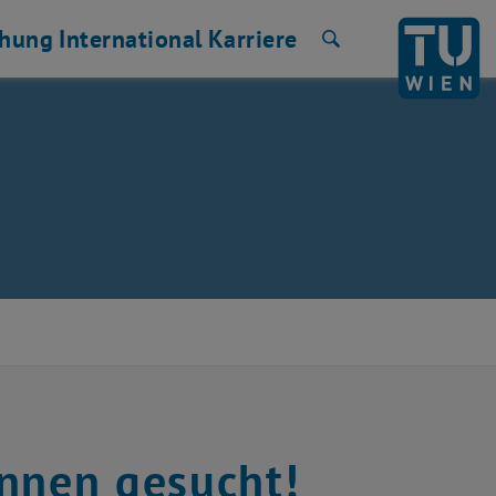
chung
International
Karriere
Suche
innen gesucht!