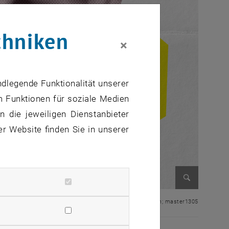
chniken
×
ndlegende Funktionalität unserer
m Funktionen für soziale Medien
 die jeweiligen Dienstanbieter
er Website finden Sie in unserer
Bild vergr
© stock.adobe.com; master1305