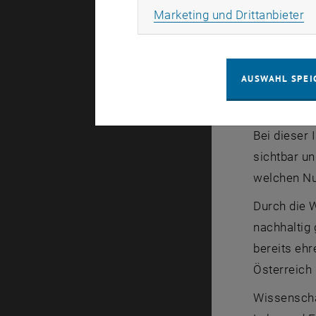
Ma
Marketing und Drittanbieter
Die Initia
Wissenscha
Wissenschaf
AUSWAHL SPEI
Wissensc
Bei dieser 
sichtbar un
welchen Nut
Durch die 
nachhaltig
bereits ehr
Österreich
Wissenscha