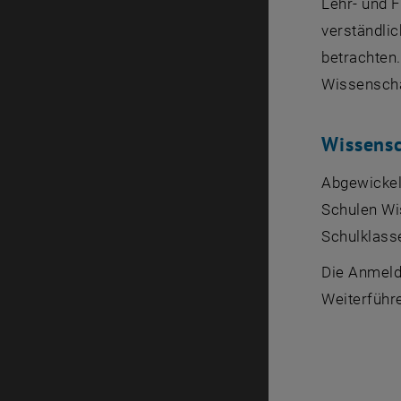
Lehr- und 
verständli
betrachten.
Wissenscha
Wissensc
Abgewickelt
Schulen Wi
Schulklasse
Die Anmeld
Weiterführ