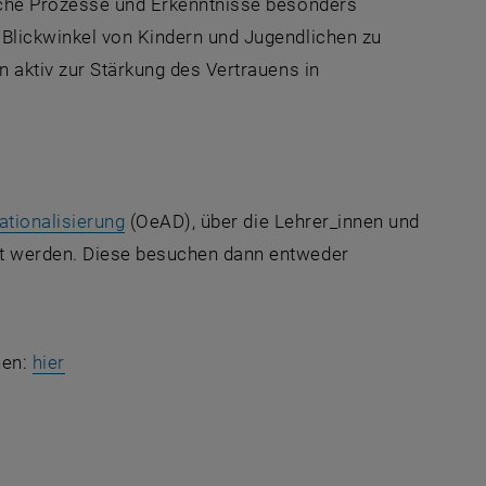
liche Prozesse und Erkenntnisse besonders
 Blickwinkel von Kindern und Jugendlichen zu
n aktiv zur Stärkung des Vertrauens in
, öffnet eine externe URL in einem neuen 
ationalisierung
(OeAD), über die Lehrer_innen und
rt werden. Diese besuchen dann entweder
L in einem neuen Fenster
, öffnet eine externe URL in einem neuen Fenster
nen:
hier