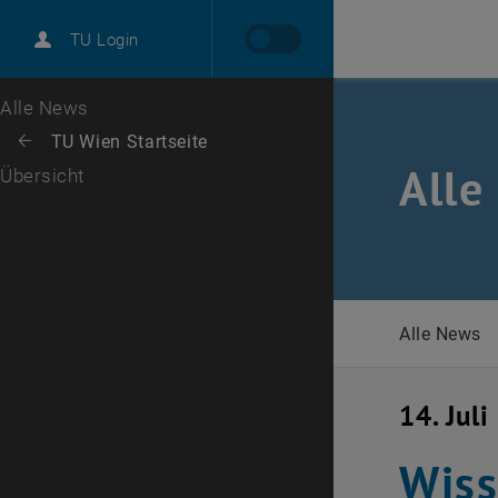
International
TU Login
Karriere
Zur 1. Menü Ebene
Alle News
Zurück zur letzten Ebene:
TU Wien Startseite
Zurück: Subseiten von TU Wien Startseite auflisten
Alle
Übersicht
Alle News
14. Jul
Wiss