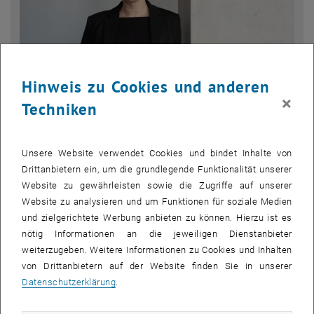
Hinweis zu Cookies und anderen
×
Techniken
Bild v
Unsere Website verwendet Cookies und bindet Inhalte von
Drittanbietern ein, um die grundlegende Funktionalität unserer
Warum arbeitest du hier?
Website zu gewährleisten sowie die Zugriffe auf unserer
Ich habe mich an der TU Wien bereits als Studentin sehr wohl
Website zu analysieren und um Funktionen für soziale Medien
gefühlt und so war für mich klar, dass ich eines Tages hier arbeiten
und zielgerichtete Werbung anbieten zu können. Hierzu ist es
möchte. Die Stelle an der ACE passte dann einfach perfekt zu den
nötig Informationen an die jeweiligen Dienstanbieter
Anforderungen, die auch ich damals an meinen Job gestellt habe.
weiterzugeben. Weitere Informationen zu Cookies und Inhalten
Vor allem der Austausch mit den
von Drittanbietern auf der Website finden Sie in unserer
Studierenden/Vortragenden/Kolleg_innen erfüllt mich.
Datenschutzerklärung
.