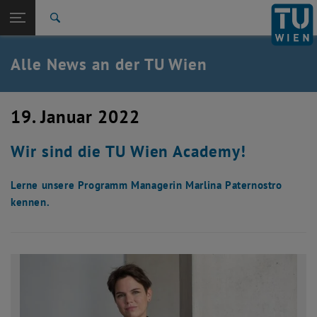
Studium
Seitennavigation öffnen
EN
TU Login
Forschung
Suche
International
Quicklinks
Alle News an der TU Wien
Quicklinks-Menü umschalten
Karriere
Zur 1. Menü Ebene
Alle News
19. Januar 2022
Zurück zur letzten Ebene:
TU Wien Startseite
Zurück: Subseiten von TU Wien Startseite auflisten
Wir sind die TU Wien Academy!
Übersicht
Lerne unsere Programm Managerin Marlina Paternostro
kennen.