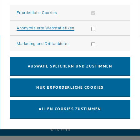
halten.
Erforderliche Cookies zulassen
Erforderliche Cookies
Statistik Cookies zulassen
Anonymisierte Webstatistiken
Marketing Cookies zulassen
Marketing und Drittanbieter
IMPRESSUM
AUSWAHL SPEICHERN UND ZUSTIMMEN
BARRIEREFREIHEITSERKLÄRUNG
NUR ERFORDERLICHE COOKIES
DATENSCHUTZERKLÄRUNG (PDF)
ALLEN COOKIES ZUSTIMMEN
COOKIEEINSTELLUNGEN
© TU Wien
# 116210