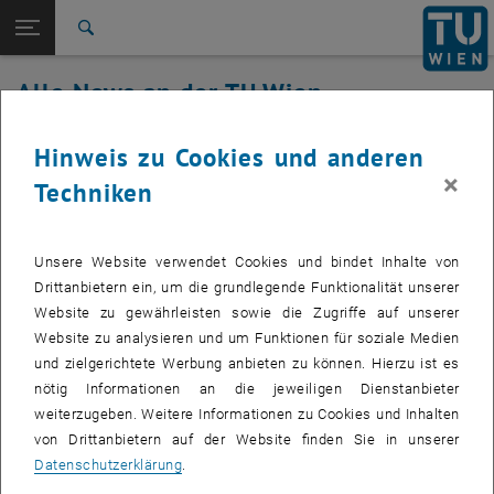
Studium
Seitennavigation öffnen
EN
TU Login
Forschung
Suche
International
Alle News an der TU Wien
Quicklinks
Quicklinks-Menü umschalten
Karriere
21. September 2023
Hinweis zu Cookies und anderen
Zur 1. Menü Ebene
Alle News
×
Techniken
Zurück zur letzten Ebene:
TU Wien Startseite
Zurück: Subseiten von TU Wien Startseite auflisten
TUownCloud/TUproCloud
Übersicht
Wartungsarbeiten
Unsere Website verwendet Cookies und bindet Inhalte von
Drittanbietern ein, um die grundlegende Funktionalität unserer
Erstellt von
Michael Roth
Website zu gewährleisten sowie die Zugriffe auf unserer
Am 21.09.2023 wird zwischen 08:30 und 09:30 ein
Website zu analysieren und um Funktionen für soziale Medien
Security Update der ownCloud Software durchgeführt.
und zielgerichtete Werbung anbieten zu können. Hierzu ist es
nötig Informationen an die jeweiligen Dienstanbieter
weiterzugeben. Weitere Informationen zu Cookies und Inhalten
von Drittanbietern auf der Website finden Sie in unserer
Während des Software Updates kommt es zu einem Ausfall des
Datenschutzerklärung
.
Services, wir versuchen das Zeitfenster so kurz wie möglich zu