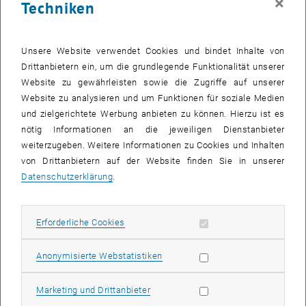
×
Techniken
Unsere Website verwendet Cookies und bindet Inhalte von
Drittanbietern ein, um die grundlegende Funktionalität unserer
Website zu gewährleisten sowie die Zugriffe auf unserer
Website zu analysieren und um Funktionen für soziale Medien
und zielgerichtete Werbung anbieten zu können. Hierzu ist es
nötig Informationen an die jeweiligen Dienstanbieter
Bild v
weiterzugeben. Weitere Informationen zu Cookies und Inhalten
von Drittanbietern auf der Website finden Sie in unserer
Das Wirtschaftsmagazin „trend“ hat sein Ranking der top
Datenschutzerklärung
.
Arbeitgeber_innen in Österreich veröffentlicht. Die TU Wien landet
mit einem Score von 8,08 Punkten auf Platz 1 der Arbeitgeber_innen
im akademischen Bereich. Branchenübergreifend belegt die TU
Erforderliche Cookies zulassen
Erforderliche Cookies
Wien Rang 39. Als Gründe für das gute Abschneiden der Universität
werden Karriereperspektiven, flexible Arbeitszeitmodelle und
Statistik Cookies zulassen
Anonymisierte Webstatistiken
Benefits wie in der Wirtschaft benannt. Dazu zählen diverse
Gutscheine, eine Pensionskasse, vier zusätzliche Urlaubstage,
Marketing Cookies zulassen
Marketing und Drittanbieter
sowie heuer ein Zuschuss zum Klimaticket. Aber auch die Aus- und