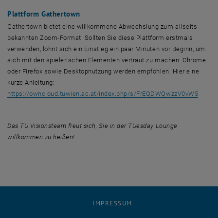
Plattform
Gathertown
Gathertown
bietet eine willkommene Abwechslung zum allseits
bekannten
Zoom
-Format. Sollten Sie diese Plattform erstmals
verwenden, lohnt sich ein Einstieg ein paar Minuten vor Beginn, um
sich mit den spielerischen Elementen vertraut zu machen.
Chrome
oder
Firefox
sowie
Desktop
nutzung werden empfohlen. Hier eine
kurze Anleitung:
, öffn
https://owncloud.tuwien.ac.at/index.php/s/FrEQDWQwzzV0vW5
Das TU Visions
team
freut sich, Sie in der
TUesday Lounge
willkommen zu heißen!
IMPRESSUM