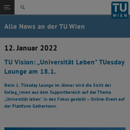
Studium
Seitennavigation öffnen
EN
TU Login
Forschung
Suche
International
Quicklinks
Alle News an der TU Wien
Quicklinks-Menü umschalten
Karriere
Zur 1. Menü Ebene
Alle News
12. Januar 2022
Zurück zur letzten Ebene:
TU Wien Startseite
Zurück: Subseiten von TU Wien Startseite auflisten
TU Vision: „Universität Leben" TUesday
Übersicht
Lounge am 18.1.
Beim 1. TUesday Lounge im Jänner wird die Sicht der
Kolleg_innen aus dem Supportbereich auf das Thema
„Universität leben" in den Fokus gestellt – Online-Event auf
der Plattform Gathertown.