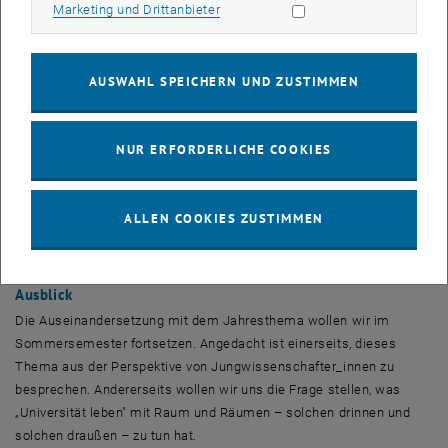
Marketing Cookies zulassen
Marketing und Drittanbieter
Beim 1.
TUesday Lounge
in diesem Jahr möchten wir die
Perspektive der Kolleg_innen aus dem Supportbereich auf das
Thema „Universität leben" in den Fokus stellen. Heidi Pichler, Jürgen
AUSWAHL SPEICHERN UND ZUSTIMMEN
Fränzer, Eva Nedoma, Martin Kolassa und Elisabeth Schludermann
werden Sie und uns an ihren Visionen von „Universität leben"
teilhaben lassen und sich mit allen Gästen darüber bei einer
NUR ERFORDERLICHE COOKIES
(virtuellen)
Lounge
-Plauderei austauschen.
25. Jänner: Perspektive der Studierenden
ALLEN COOKIES ZUSTIMMEN
Beim 2. Termin im Jänner, am 25. Jänner 2022, werden die Visionen
der Studierenden von „Universität leben" im Mittelpunkt stehen.
Ausblick
Die Auseinandersetzung mit dem Jahresthema wollen wir im
Sommersemester fortsetzen. Angedacht ist einerseits, dieses
Thema aus der Perspektive von Jungwissenschafter_innen zu
besprechen. Andererseits wollen wir uns die Frage stellen, was
„Universität leben" mit Raum und Räumen – solchen drinnen und
solchen draußen – zu tun hat.