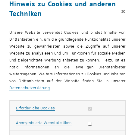
Wertschätzende Begegnungen
Hinweis zu Cookies und anderen
Spannendende Diskurse
×
Techniken
Beteiligung
Initiative
Unsere Website verwendet Cookies und bindet Inhalte von
Verantwortung
Drittanbietern ein, um die grundlegende Funktionalität unserer
Website zu gewährleisten sowie die Zugriffe auf unserer
Gerne hätten wir diese Vision mit Unterstützung des Rektorats in
Website zu analysieren und um Funktionen für soziale Medien
einer ganztägig zugänglichen „
TUesday Lounge
"
im Kontaktraum im
und zielgerichtete Werbung anbieten zu können. Hierzu ist es
Campus Gußhaus ab Dezember 2021 in Präsenz umgesetzt.
nötig Informationen an die jeweiligen Dienstanbieter
Da Präsenzveranstaltungen momentan leider nicht möglich sind,
weiterzugeben. Weitere Informationen zu Cookies und Inhalten
und wir einfach nicht mehr warten wollen, um unsere
TUesday
von Drittanbietern auf der Website finden Sie in unserer
Lounge
zu leben, haben wir uns entschlossen, die ersten Termine
Datenschutzerklärung
.
virtuell – in
GATHERTOWN
– umzusetzen.
Wann? Dienstag, 18. Jänner 2022, 16:00 Uhr
Erforderliche Cookies zulassen
Erforderliche Cookies
Wo?
Gathertown
,
, öffnet 
https://
gather.town/app
/LLaSmLsKRjdpjlel/
TUesday
_TUWien
Passwort: TUesday
Statistik Cookies zulassen
Anonymisierte Webstatistiken
18. Jänner: Perspektive der Kolleg_innen