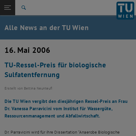
Studium
Seitennavigation öffnen
TU Login
Forschung
Suche
International
Quicklinks
Alle News an der TU Wien
Quicklinks-Menü umschalten
Karriere
Zur 1. Menü Ebene
Alle News
16. Mai 2006
Zurück zur letzten Ebene:
TU Wien Startseite
Zurück: Subseiten von TU Wien Startseite auflisten
TU-Ressel-Preis für biologische
Übersicht
Sulfatentfernung
Erstellt von
Bettina Neunteufl
Die TU Wien vergibt den diesjährigen Ressel-Preis an Frau
Dr. Vanessa Parravicini vom Institut für Wassergüte,
Ressourcenmanagement und Abfallwirtschaft.
Dr. Parravicini wird für ihre Dissertation "Anaerobe Biologische