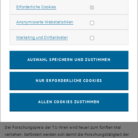
Erforderliche Cookies zulassen
Erforderliche Cookies
werden können AbsolventInnen eines Doktoratsstudiums der TU
Wien, deren Dissertation in direktem Zusammenhang mit
interdisziplinärer Drittmittelforschung steht. Die Preisverleihung an
Statistik Cookies zulassen
Anonymisierte Webstatistiken
Frau Dr. Parravicini erfolgt am 22. Juni 2006 im Zuge der nächsten
Promotionsfeierlichkeit an der TU Wien.
Marketing Cookies zulassen
Marketing und Drittanbieter
Zur Person
AUSWAHL SPEICHERN UND ZUSTIMMEN
Die gebürtige Mailänderin Vanessa Parravicini ist seit Mai 2000 als
Universitätsassistentin am Institut für Wassergüte,
Ressourcenmanagment und Abfallwirtschaft an der Fakultät für
NUR ERFORDERLICHE COOKIES
Bauingenieurwesen beschäftigt. In den Jahren 1991 bis 1998
absolvierte sie das Studium des technischen Umweltschutzes an
der Politecnico di Milano. Ihrer Diplomarbeit stellte sie an der
ALLEN COOKIES ZUSTIMMEN
Technischen Universität Dänemark, Kopenhagen unter der Leitung
von Prof. A. Rozzi und von Prof. P. Harremoes fertig.
Der Forschungspreis der TU Wien wird heuer zum fünften Mal
verliehen. Gefördert werden soll damit die Forschungstätigkeit der