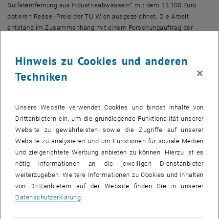
Sulfatentfernung aus Industrieabwässern" mit dem 13.100 Euro
dotieren Ressel-Preis der TU Wien ausgezeichnet. Die Arbeit
entstand im Zusammenhang mit einem Forschungauftrag der
Firma Lenzing AG. Ziel der ausgezeichneten Forschungsarbeit ist
die Aufklärung der biochemisch-mikrobiologischen Vorgänge und
Hinweis zu Cookies und anderen
die Ermittlung jener Bedingungen unter denen Sulfat als
×
wesentlicher Inhaltsstoff der Abwässer aus der Viskoseerzeugung,
Techniken
aus dem Abwasser entfernt werden kann. Mit dem anaeroben
Abwasserreinigungsverfahren können mehrere Umweltprobleme
gelöst werden. Einerseits ergeben sich wirtschaftlich interessante
Unsere Website verwendet Cookies und bindet Inhalte von
Möglichkeiten für die Kreislaufführung der Rohstoffe Schwefel und
Drittanbietern ein, um die grundlegende Funktionalität unserer
Zink, die derzeit in die Umwelt abgegeben werden, andererseits
Website zu gewährleisten sowie die Zugriffe auf unserer
können der Energiebedarf und die Investitionskosten für die
Website zu analysieren und um Funktionen für soziale Medien
Abwasserreinigung und die Klärschlammentsorgung vermindert
und zielgerichtete Werbung anbieten zu können. Hierzu ist es
werden.
nötig Informationen an die jeweiligen Dienstanbieter
weiterzugeben. Weitere Informationen zu Cookies und Inhalten
Insgesamt wurden drei Forschungsarbeiten von "Doktorvätern" für
von Drittanbietern auf der Website finden Sie in unserer
den Ressel-Preis vorgeschlagen und von einer sechsköpfigen TU-
Datenschutzerklärung
.
internen Jury (darunter der Vizerektor für Forschung, Prof. Franz G.
Rammerstorfer) beurteilt. Mit dem Ressel-Preis ausgezeichnet