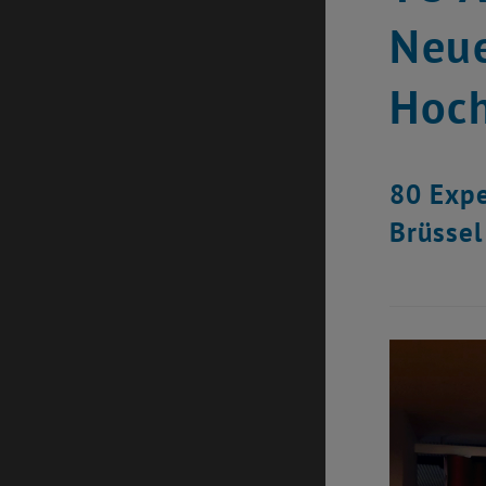
Neue
Hoch
80 Expe
Brüssel