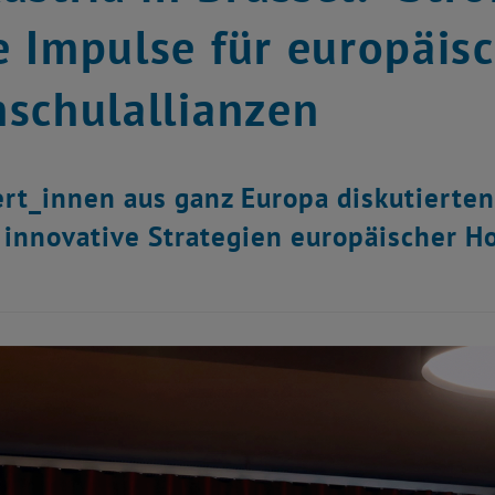
 Impulse für europäis
schulallianzen
rt_innen aus ganz Europa diskutierten 
 innovative Strategien europäischer H