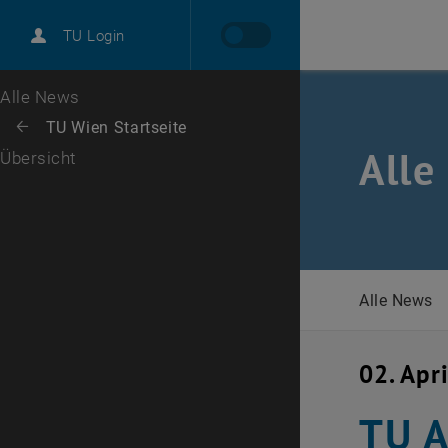
International
TU Login
Karriere
Zur 1. Menü Ebene
Alle News
Zurück zur letzten Ebene:
TU Wien Startseite
Zurück: Subseiten von TU Wien Startseite auflisten
Alle
Übersicht
Alle News
02. Apr
TU A