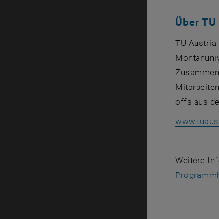
Über T
TU Austria 
Montanuniv
Zusammenar
Mitarbeiten
offs
aus den
www.tu
aus
Weitere In
Programmh