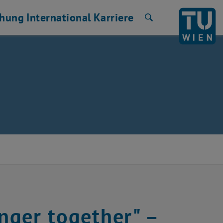
chung
International
Karriere
Suche
onger together" –