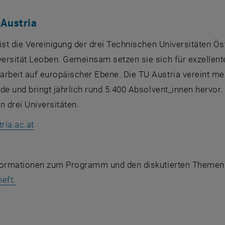
U
Austria
ist die Vereinigung der drei Technischen Universitäten Ö
ersität Leoben. Gemeinsam setzen sie sich für exzellent
beit auf europäischer Ebene. Die TU
Austria
vereint me
de und bringt jährlich rund 5.400 Absolvent_innen hervor.
 drei Universitäten.
, öffnet eine externe URL in einem neuen Fenste
tria
.ac.at
formationen zum Programm und den diskutierten Themen 
, öffnet eine externe URL in einem neuen Fenster
eft.