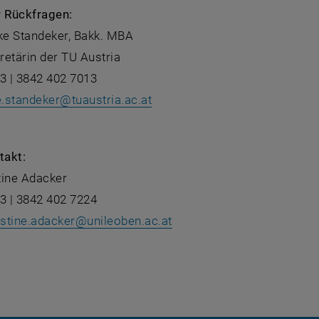
r Rückfragen:
lke Standeker, Bakk. MBA
etärin der TU Austria
3 | 3842 402 7013
e.standeker
@
tuaustria.ac.at
takt:
tine Adacker
3 | 3842 402 7224
istine.adacker
@
unileoben.ac.at