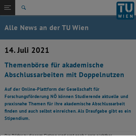
Studium
Seitennavigation öffnen
TU Login
Forschung
Suche
International
Quicklinks
Alle News an der TU Wien
Quicklinks-Menü umschalten
Karriere
Zur 1. Menü Ebene
Alle News
14. Juli 2021
Zurück zur letzten Ebene:
TU Wien Startseite
Zurück: Subseiten von TU Wien Startseite auflisten
Themenbörse für akademische
Übersicht
Abschlussarbeiten mit Doppelnutzen
Auf der Online-Plattform der Gesellschaft für
Forschungsförderung NÖ können Studierende aktuelle und
praxisnahe Themen für ihre akademische Abschlussarbeit
finden und auch selbst einreichen. Als Draufgabe gibt es ein
Stipendium.
Die Bilder zu diesem Eintrag sind erst nach Login sichtbar.