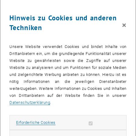
Hinweis zu Cookies und anderen
Welche Themen werden angeboten?
×
Das Amt der niederösterreichischen Landesregierung,
Techniken
niederösterreichische
Organisationen, (Regionalentwicklungs-)Vereine, Gemeinden und
Unternehmen bieten auf der Börse Themen für akademische
Unsere Website verwendet Cookies und bindet Inhalte von
Abschlussarbeiten an. Die aktuellen Aufgabenstellungen sind
Drittanbietern ein, um die grundlegende Funktionalität unserer
für Niederösterreich wissenschaftlich relevant, das
Website zu gewährleisten sowie die Zugriffe auf unserer
Themenspektrum ist breit und umfasst alle
Website zu analysieren und um Funktionen für soziale Medien
Wissenschaftsdisziplinen.
und zielgerichtete Werbung anbieten zu können. Hierzu ist es
nötig Informationen an die jeweiligen Dienstanbieter
Studierende können aber auch selbst ein Thema mit
weiterzugeben. Weitere Informationen zu Cookies und Inhalten
Niederösterreich-Bezug formulieren. Von der Aufgabenstellung
von Drittanbietern auf der Website finden Sie in unserer
muss eine/einer der genannten niederösterreichischen
Datenschutzerklärung
.
Akteur_innen profitieren - Ansprechpartner_innen der Online
Plattform helfen bei der Zusammenführung gerne weiter.
Die Online Plattform steht Studierenden aus ganz Österreich zur
Erforderliche Cookies zulassen
Erforderliche Cookies
Verfügung