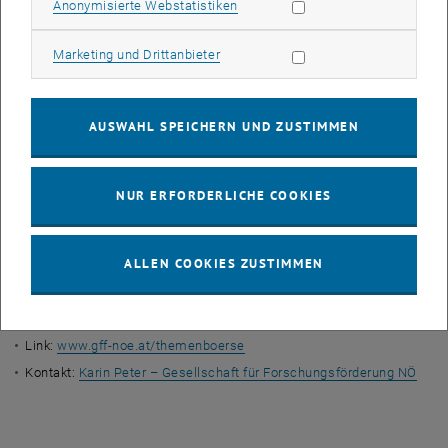
Statistik Cookies zulassen
Anonymisierte Webstatistiken
Themen einreichen & finden:
Themenvorschlag Thema einreichen
via Online Formular
Marketing Cookies zulassen
Marketing und Drittanbieter
Vorgegebenes Thema
über die Börse finden
Stipendium beantragen
AUSWAHL SPEICHERN UND ZUSTIMMEN
Studierende können ein Stipendium beantragen, wenn das Thema
von der Themenbörse gewählt oder dort von den Studierenden
selbst angeboten wurde sowie von
NUR ERFORDERLICHE COOKIES
einer/einem niederösterreichischen Akteur_in akzeptiert wurde. Die
Höhe des Stipendiums reicht von 500 bis 1500 Euro und hängt von
der Art der wissenschaftlichen Abschlussarbeit ab.
ALLEN COOKIES ZUSTIMMEN
, öffnet eine externe URL in einem neuen Fenster
Infos zum Stipendium
Themenbörse der Gesellschaft für Forschungs-Förderung
Link:
www.gff-noe.at/themenboerse
Kontakt:
Karin Peter – Gesellschaft für Forschungsförderung NÖ