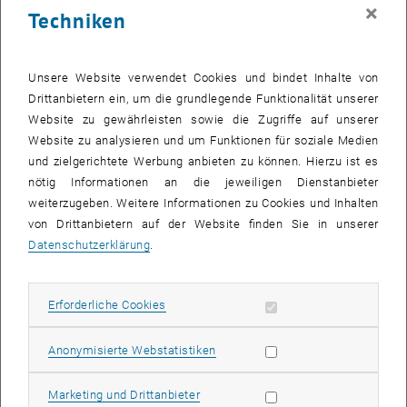
×
Techniken
Unsere Website verwendet Cookies und bindet Inhalte von
Drittanbietern ein, um die grundlegende Funktionalität unserer
Website zu gewährleisten sowie die Zugriffe auf unserer
Website zu analysieren und um Funktionen für soziale Medien
und zielgerichtete Werbung anbieten zu können. Hierzu ist es
nötig Informationen an die jeweiligen Dienstanbieter
weiterzugeben. Weitere Informationen zu Cookies und Inhalten
von Drittanbietern auf der Website finden Sie in unserer
Datenschutzerklärung
.
Bild v
Rektor Skalicky und Bundesminister Hahn bei der
Eröffnung.
Erforderliche Cookies zulassen
Erforderliche Cookies
Rektor Skalicky und Bundesminister Hahn bei der Eröffnung.
Rektor Skalicky und Bundesminister Hahn bei der Eröffnung.
Statistik Cookies zulassen
Anonymisierte Webstatistiken
Monika Riha, Geschäftsführerin Kinder in Wien (KIWI), begrüßte die
Marketing Cookies zulassen
Marketing und Drittanbieter