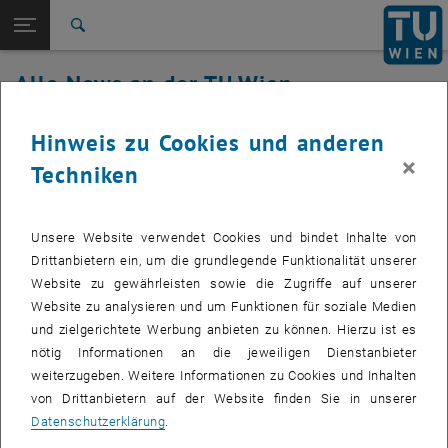
Studium
Seitennavigation öffnen
EN
TU Login
Forschung
Suche
International
Alle News an der TU Wien
Quicklinks
Quicklinks-Menü umschalten
Karriere
22. September 2022
Hinweis zu Cookies und anderen
Zur 1. Menü Ebene
Alle News
×
Techniken
Zurück zur letzten Ebene:
TU Wien Startseite
Zurück: Subseiten von TU Wien Startseite auflisten
Störung TUownCloud behoben
Übersicht
Betroffenes Service: TUownCloud
Unsere Website verwendet Cookies und bindet Inhalte von
Drittanbietern ein, um die grundlegende Funktionalität unserer
Website zu gewährleisten sowie die Zugriffe auf unserer
Website zu analysieren und um Funktionen für soziale Medien
Betroffene Servicenehmer: Mitarbeiter_innen
und zielgerichtete Werbung anbieten zu können. Hierzu ist es
Incident Status: behoben
nötig Informationen an die jeweiligen Dienstanbieter
weiterzugeben. Weitere Informationen zu Cookies und Inhalten
Das Service ist wieder in vollem Umfang verfügbar.
von Drittanbietern auf der Website finden Sie in unserer
Datenschutzerklärung
.