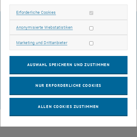
Erforderliche Cookies zulassen
Erforderliche Cookies
IMPRESSUM
Statistik Cookies zulassen
Anonymisierte Webstatistiken
Marketing Cookies zulassen
Marketing und Drittanbieter
BARRIEREFREIHEITSERKLÄRUNG
AUSWAHL SPEICHERN UND ZUSTIMMEN
DATENSCHUTZERKLÄRUNG (PDF)
NUR ERFORDERLICHE COOKIES
COOKIEEINSTELLUNGEN
© TU Wien
# 116210
ALLEN COOKIES ZUSTIMMEN