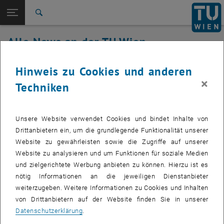
Studium
Seitennavigation öffnen
EN
TU Login
Forschung
Suche
International
Alle News an der TU Wien
Quicklinks
Quicklinks-Menü umschalten
Karriere
03. November 2025
Hinweis zu Cookies und anderen
Zur 1. Menü Ebene
Alle News
×
Techniken
Zurück zur letzten Ebene:
TU Wien Startseite
Zurück: Subseiten von TU Wien Startseite auflisten
Störung TUidentity (TUshop)
Übersicht
Betroffenes Service: TUidentity, TUshop
Unsere Website verwendet Cookies und bindet Inhalte von
Drittanbietern ein, um die grundlegende Funktionalität unserer
Website zu gewährleisten sowie die Zugriffe auf unserer
Website zu analysieren und um Funktionen für soziale Medien
Betroffene Nutzende:
Studierende
und zielgerichtete Werbung anbieten zu können. Hierzu ist es
Incident Status:
erkannt, in Behebung
nötig Informationen an die jeweiligen Dienstanbieter
weiterzugeben. Weitere Informationen zu Cookies und Inhalten
Derzeit haben Studierende aufgrund einer Störung bei der
von Drittanbietern auf der Website finden Sie in unserer
Berechnung der Software-Bezugsberechtigung keinen Zugang zum
Datenschutzerklärung
.
TUshop und, je nach Art der Lizenz, zu bestimmten Software-