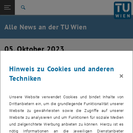
Studium
Seitennavigation öffnen
TU Login
Forschung
Suche
International
Quicklinks
Alle News an der TU Wien
Quicklinks-Menü umschalten
Karriere
Zur 1. Menü Ebene
Alle News
05. Oktober 2023
Zurück zur letzten Ebene:
TU Wien Startseite
Zurück: Subseiten von TU Wien Startseite auflisten
Stellenausschreibung - Expert:in
Übersicht
Hinweis zu Cookies und anderen
Techno-Soziologie
×
Techniken
Die AK sorgt für Gerechtigkeit für Arbeitnehmer:innen: mit
mehr als zwei Millionen Beratungen pro Jahr, mit
Unsere Website verwendet Cookies und bindet Inhalte von
Vorschlägen an die Politik, die das Leben der
Drittanbietern ein, um die grundlegende Funktionalität unserer
Arbeitnehmer:innen spürbar verbessern, in Verhandlungen
Website zu gewährleisten sowie die Zugriffe auf unserer
und durch zahlreiche Serviceangebote.
Website zu analysieren und um Funktionen für soziale Medien
und zielgerichtete Werbung anbieten zu können. Hierzu ist es
nötig Informationen an die jeweiligen Dienstanbieter
Wie wirkt sich der verstärkte Einsatz von Technologie und KI in der