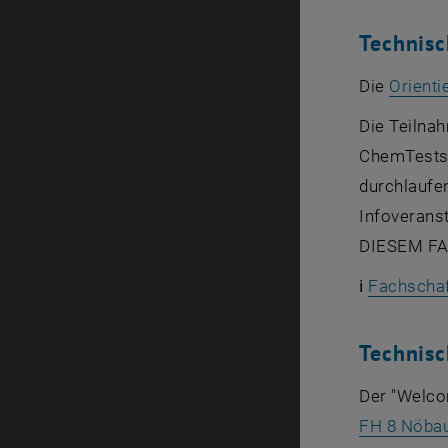
Technis
Die
Orienti
Die Teilna
ChemTests g
durchlaufe
Infoverans
DIESEM FAL
ℹ️
Fachschaf
Technis
Der "Welco
FH 8 Nöbau