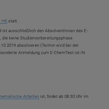
m neuen Fenster
, öffnet eine externe URL in einem neuen Fenster
r HS
statt.
 ist ausschließlich den AbsolventInnen des E-
e, die keine Studienvorbereitungsphase
0.2019 absolvieren (Termin wird bei der
 gesonderte Anmeldung zum E-ChemTest ist IN
neuen Fenster
, öffnet eine externe URL in einem n
thematische Arbeiten
ist, findet ab 08:30 Uhr im
ter