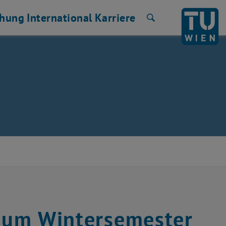
chung
International
Karriere
Suche
 zum Wintersemester