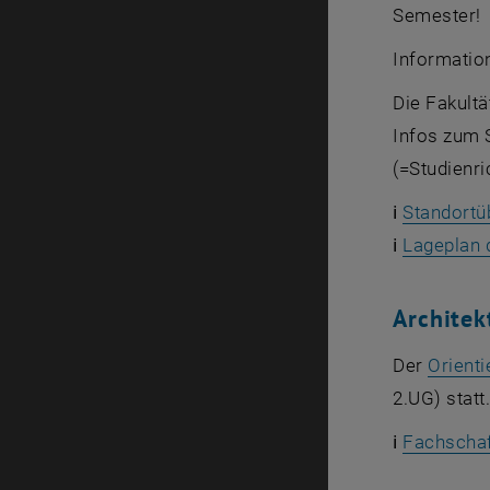
Semester!
Informatio
Die Fakultä
Infos zum 
(=Studienri
ℹ️
Standortü
ℹ️
Lageplan 
Architek
Der
Orient
2.UG) statt
ℹ️
Fachschaf