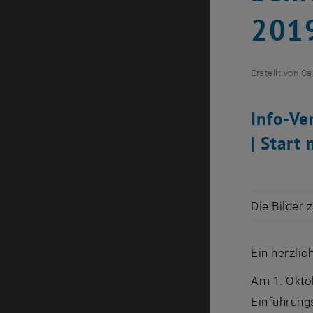
2019
Erstellt von
Ca
Info-Ve
| Start
Die Bilder 
Ein herzli
Am 1. Oktob
Einführung