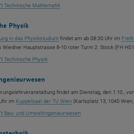
, öffnet eine externe URL in ei
t Technische Mathematik
he Physik
, öffnet eine externe URL in ei
ung in das Physikstudium
findet am ab 08:30 Uhr im
Frei
 Wiedner Hauptstrasse 8-10 roter Turm 2. Stock (FH HS1)
, öffnet eine externe URL in einem n
t Technische Physik
ngenieurwesen
erungslehrveranstaltung findet am Dienstag, den 1.10., vo
, öffnet eine externe URL 
 Uhr im
Kuppelsaal der TU Wien
(Karlsplatz 13, 1040 Wien,
, öffnet eine externe 
t Bau- und Umweltingenieurwesen
nstechnik