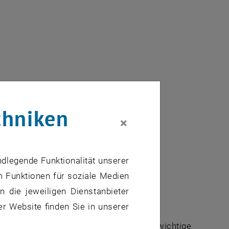
L in einem neuen Fenster
fnet eine externe URL in einem neuen Fenster
.
chniken
ster
×
em neuen Fenster
ndlegende Funktionalität unserer
m Funktionen für soziale Medien
ranstaltung der Fakultät für
 die jeweiligen Dienstanbieter
er Website finden Sie in unserer
Informatik und Wirtschaftsinformatik wichtige