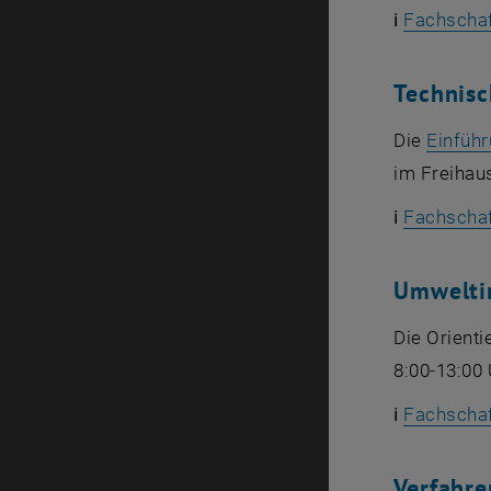
ℹ️
Fachschaf
Technisc
Die
Einführ
im Freihaus
ℹ️
Fachschaf
Umwelti
Die Orienti
8:00-13:00
ℹ️
Fachschaf
Verfahre