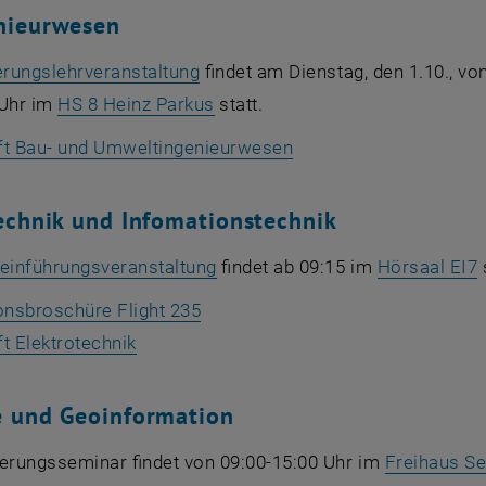
nieurwesen
, öffnet eine externe URL in eine
erungslehrveranstaltung
findet am Dienstag, den 1.10., vo
, öffnet eine externe URL in ei
 Uhr im
HS 8 Heinz Parkus
statt.
, öffnet eine externe 
t Bau- und Umweltingenieurwesen
echnik und Infomationstechnik
, öffnet eine externe URL in ei
,
einführungsveranstaltung
findet ab 09:15 im
Hörsaal EI7
s
, öffnet eine externe URL in eine
onsbroschüre Flight 235
, öffnet eine externe URL in einem neuen
t Elektrotechnik
e und Geoinformation
ierungsseminar findet von 09:00-15:00 Uhr im
Freihaus S