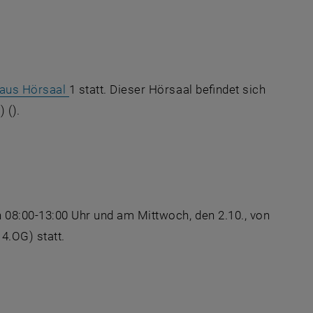
nem neuen Fenster
nem neuen Fenster
, öffnet eine externe URL in einem neuen Fe
haus Hörsaal
1 statt. Dieser Hörsaal befindet sich
 ().
euen Fenster
n 08:00-13:00 Uhr und am Mittwoch, den 2.10., von
in einem neuen Fenster
 4.OG) statt.
URL in einem neuen Fenster