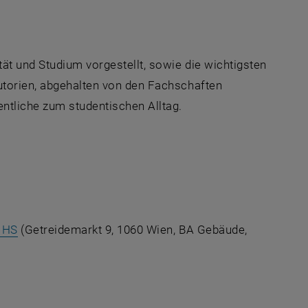
tät und Studium vorgestellt, sowie die wichtigsten
utorien, abgehalten von den Fachschaften
entliche zum studentischen Alltag.
n Fenster
ter
ter
, öffnet eine externe URL in einem neuen Fenster
 HS
(Getreidemarkt 9, 1060 Wien, BA Gebäude,
nster