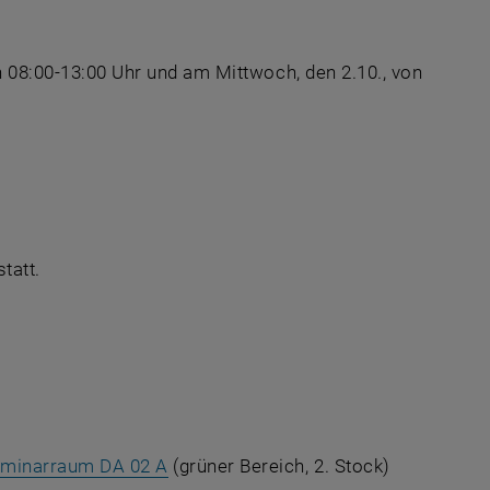
m neuen Fenster
n 08:00-13:00 Uhr und am Mittwoch, den 2.10., von
nem neuen Fenster
URL in einem neuen Fenster
nem neuen Fenster
 öffnet eine externe URL in einem neuen Fenster
tatt.
m neuen Fenster
 Fenster
, öffnet eine externe URL in einem ne
eminarraum DA 02 A
(grüner Bereich, 2. Stock)