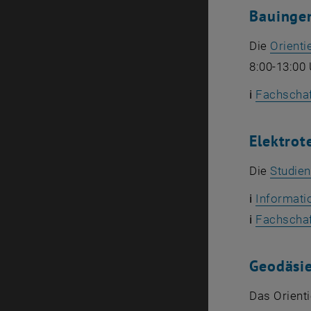
Bauinge
Die
Orienti
8:00-13:00
ℹ️
Fachschaf
Elektrot
Die
Studien
ℹ️
Informati
ℹ️
Fachschaf
Geodäsi
Das Orient