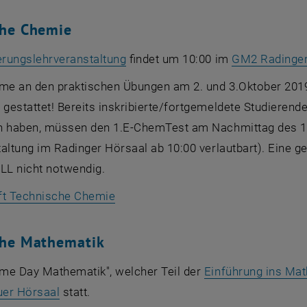
che Chemie
, öffnet eine externe URL in eine
erungslehrveranstaltung
findet um 10:00 im
GM2 Radinge
hme an den praktischen Übungen am 2. und 3.Oktober 2019
estattet! Bereits inskribierte/fortgemeldete Studierend
n haben, müssen den 1.E-ChemTest am Nachmittag des 1.1
taltung im Radinger Hörsaal ab 10:00 verlautbart). Eine
L nicht notwendig.
, öffnet eine externe URL in einem 
t Technische Chemie
che Mathematik
me Day Mathematik", welcher Teil der
Einführung ins Ma
, öffnet eine externe URL in einem neuen Fens
er Hörsaal
statt.