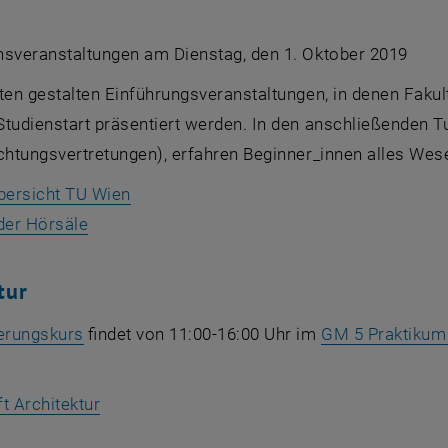
nsveranstaltungen am Dienstag, den 1. Oktober 2019
ten gestalten Einführungsveranstaltungen, in denen Fakul
Studienstart präsentiert werden. In den anschließenden T
chtungsvertretungen), erfahren Beginner_innen alles Wes
, öffnet eine externe URL in einem neue
bersicht TU Wien
, öffnet eine externe URL in einem neuen Fens
der Hörsäle
tur
, öffnet eine externe URL in einem neuen Fens
ierungskurs
findet von 11:00-16:00 Uhr im
GM 5 Praktikum
.
, öffnet eine externe URL in einem neuen Fe
t Architektur