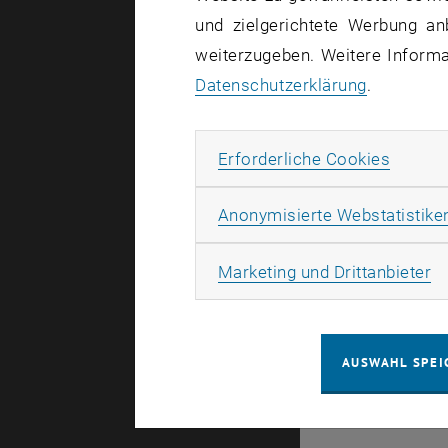
und zielgerichtete Werbung an
weiterzugeben. Weitere Informat
Stellen
Datenschutzerklärung
.
Dieser Inha
Erforde
Erforderliche Cookies
Anonymisierte Webstatistike
Ma
Marketing und Drittanbieter
© TU Wien
#
AUSWAHL SPEI
116210