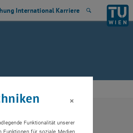
chung
International
Karriere
Suche
chniken
×
ndlegende Funktionalität unserer
m Funktionen für soziale Medien