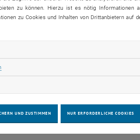
bieten zu können. Hierzu ist es nötig Informationen an
ionen zu Cookies und Inhalten von Drittanbietern auf d
ausschreibung
lt ist nur in der englischen Version unserer Website verfü
rliche Cookies zulassen
Statistik Cookies zulassen
n
rketing Cookies zulassen
IMPRESSUM
BARRIEREFREIHEITS
CHERN UND ZUSTIMMEN
NUR ERFORDERLICHE COOKIES
COOKIEEIN