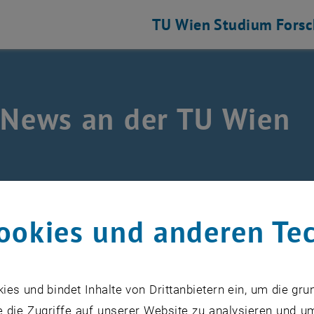
TU Wien
Studium
Fors
 News an der TU Wien
ookies und anderen Te
ober 2023
s und bindet Inhalte von Drittanbietern ein, um die gru
Data Scientist
 die Zugriffe auf unserer Website zu analysieren und u