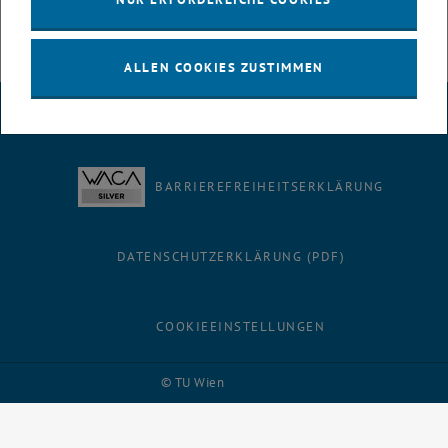
ALLEN COOKIES ZUSTIMMEN
IMPRESSUM
BARRIEREFREIHEITSERKLÄRUNG
DATENSCHUTZERKLÄRUNG (PDF)
COOKIEEINSTELLUNGEN
Facebook
LinkedIn
YouTube
Instagram
Bluesky
© TU Wien
# 116210