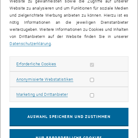
Website zu gewährleisten sowie die Zugriffe auf unserer
Website zu analysieren und um Funktionen für soziale Medien
und zielgerichtete Werbung anbieten zu können. Hierzu ist es
nötig Informationen an die jeweiligen Dienstanbieter
weiterzugeben. Weitere Informationen zu Cookies und Inhalten
von Drittanbietern auf der Website finden Sie in unserer
Datenschutzerklärung
.
Erforderliche Cookies zulassen
Erforderliche Cookies
Statistik Cookies zulassen
Anonymisierte Webstatistiken
Bild v
© TU Wien Academy
Marketing Cookies zulassen
Marketing und Drittanbieter
1 
1/32 Bilder
AUSWAHL SPEICHERN UND ZUSTIMMEN
Entdecken Sie die Highlights und schönsten Momente in unserer
Fotogalerie.
Klicken Sie auf das Lupen-Icon im Bild
, um die Gallerie
zu öffnen.
NUR ERFORDERLICHE COOKIES