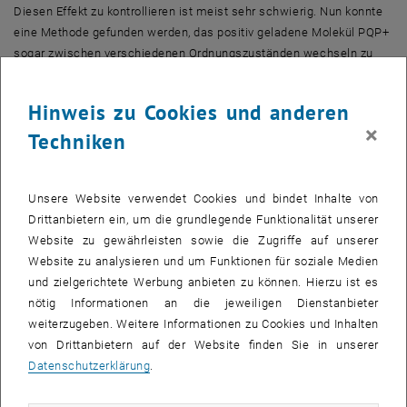
Diesen Effekt zu kontrollieren ist meist sehr schwierig. Nun konnte
eine Methode gefunden werden, das positiv geladene Molekül PQP+
sogar zwischen verschiedenen Ordnungszuständen wechseln zu
lassen.
Hinweis zu Cookies und anderen
Die Moleküle werden auf einer ebenen Goldfläche aufgebracht und
×
Techniken
dann mit einer Elektrolytlösung bedeckt. Zwischen dem
Golduntergrund und der Elektrolytlösung wird dann eine elektrische
Spannung angelegt und die Moleküle bilden eine poröse Struktur. Je
Unsere Website verwendet Cookies und bindet Inhalte von
stärker der Golduntergrund negativ aufgeladen wird, umso mehr
Drittanbietern ein, um die grundlegende Funktionalität unserer
PQP+ Moleküle können sich pro Fläche anlagern. Daher können sich
Website zu gewährleisten sowie die Zugriffe auf unserer
je nach elektrischer Spannung unterschiedliche geordnete Muster
Website zu analysieren und um Funktionen für soziale Medien
ergeben. „Je höher die Ladung im Gold, umso dichter wird die
und zielgerichtete Werbung anbieten zu können. Hierzu ist es
Überdeckung mit den PQP+ Molekülen“, erklärt Stijn Mertens. „Bei all
nötig Informationen an die jeweiligen Dienstanbieter
diesen Beispielen von Selbstorganisation legt die chemische
weiterzugeben. Weitere Informationen zu Cookies und Inhalten
Struktur der Bausteine bereits fest, welche Anordnungen in der
von Drittanbietern auf der Website finden Sie in unserer
Ebene möglich sind.“
Datenschutzerklärung
.
Sechseckige Blumenmuster