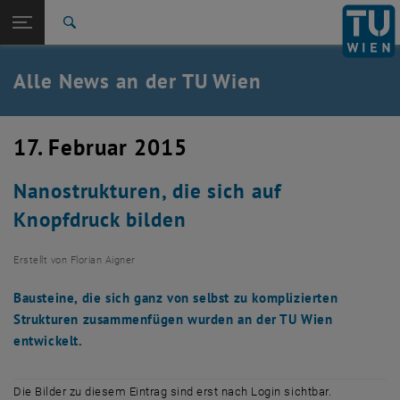
Studium
Seitennavigation öffnen
TU Login
Forschung
Suche
International
Quicklinks
Alle News an der TU Wien
Quicklinks-Menü umschalten
Karriere
Zur 1. Menü Ebene
Alle News
17. Februar 2015
Zurück zur letzten Ebene:
TU Wien Startseite
Zurück: Subseiten von TU Wien Startseite auflisten
Nanostrukturen, die sich auf
Übersicht
Knopfdruck bilden
Erstellt von
Florian Aigner
Bausteine, die sich ganz von selbst zu komplizierten
Strukturen zusammenfügen wurden an der TU Wien
entwickelt.
Die Bilder zu diesem Eintrag sind erst nach Login sichtbar.