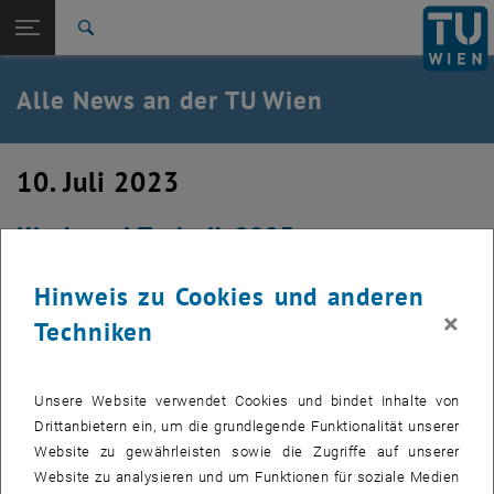
Studium
Seitennavigation öffnen
TU Login
Forschung
Suche
International
Quicklinks
Alle News an der TU Wien
Quicklinks-Menü umschalten
Karriere
Zur 1. Menü Ebene
Alle News
10. Juli 2023
Zurück zur letzten Ebene:
TU Wien Startseite
Zurück: Subseiten von TU Wien Startseite auflisten
Kinderuni Technik 2023
Übersicht
Heute ist die Kinderuni Technik wieder in eine neue Runde
Hinweis zu Cookies und anderen
gestartet und findet von 10. bis 13. Juli bei uns an der TU
×
Techniken
Wien statt.
Unsere Website verwendet Cookies und bindet Inhalte von
Drittanbietern ein, um die grundlegende Funktionalität unserer
Website zu gewährleisten sowie die Zugriffe auf unserer
Website zu analysieren und um Funktionen für soziale Medien