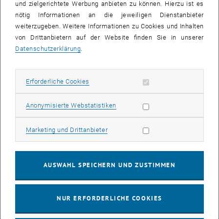
und zielgerichtete Werbung anbieten zu können. Hierzu ist es
nötig Informationen an die jeweiligen Dienstanbieter
weiterzugeben. Weitere Informationen zu Cookies und Inhalten
von Drittanbietern auf der Website finden Sie in unserer
Datenschutzerklärung
.
Erforderliche Cookies zulassen
Erforderliche Cookies
Statistik Cookies zulassen
Anonymisierte Webstatistiken
Bild v
Marketing Cookies zulassen
Marketing und Drittanbieter
Wie jedes Jahr haben Kinder zwischen 7 und 12 Jahren die
Möglichkeit, am Campus Getreidemarkt und an verschiedenen
Exkursionsstandorten, Workshops und Vorlesungen im Bereich
AUSWAHL SPEICHERN UND ZUSTIMMEN
Technik zu besuchen.
NUR ERFORDERLICHE COOKIES