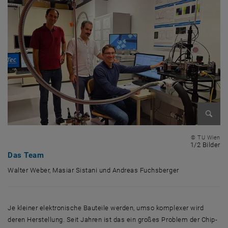
Bild v
© TU Wien
1 
1/2 Bilder
Das Team
Walter Weber, Masiar Sistani und Andreas Fuchsberger
Walter Weber, Masiar Sistani und Andreas Fuchsberger
Je kleiner elektronische Bauteile werden, umso komplexer wird
deren Herstellung. Seit Jahren ist das ein großes Problem der Chip-