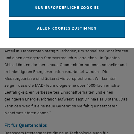
Kooperation mit der Bergakademie Freiberg und der Johannes
NUR ERFORDERLICHE COOKIES
Kepler Universität Linz ist die erste, der es gelang, diesen Effekt auf
dem wichtigen Halbleiter Silizium-Germanium nachzuweisen und
darüber hinaus auf diese Weise einen funktionsfähigen SiGe
ALLEN COOKIES ZUSTIMMEN
Transistor herzustellen.
Das ist insbesondere Industrierelevant, da man bestrebt ist den Ge-
Anteil in Transistoren stetig zu erhöhen, um schnellere Schaltzeiten
und einen geringeren Stromverbrauch zu erreichen. In Quanten-
Chips könnten darüber hinaus Quanteninformationen schneller und
mit niedrigeren Energieverlusten verarbeitet werden. Die
Messergebnisse sind äußerst vielversprechend: „Wir konnten
zeigen, dass die MAD-Technologie eine über 4000-fach erhöhte
Leitfähigkeit, ein verbessertes Einschaltverhalten und einen
geringeren Energieverbrauch aufweist, sagt Dr. Masiar Sistani. „Das
kann den Weg für eine neue Generation vielfältig einsetzbarer
Nanotransistoren ebnen.“
Fit für Quantenchips
Besonders interessant ist die neue Technologie auch für