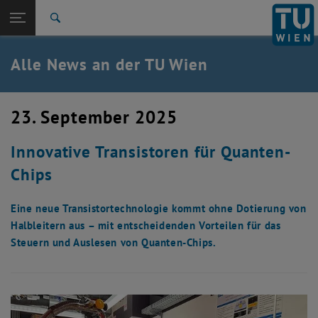
Studium
Seitennavigation öffnen
EN
TU Login
Forschung
Suche
International
Quicklinks
Alle News an der TU Wien
Quicklinks-Menü umschalten
Karriere
Zur 1. Menü Ebene
Alle News
23. September 2025
Zurück zur letzten Ebene:
TU Wien Startseite
Zurück: Subseiten von TU Wien Startseite auflisten
Innovative Transistoren für Quanten-
Übersicht
Chips
Eine neue Transistortechnologie kommt ohne Dotierung von
Halbleitern aus – mit entscheidenden Vorteilen für das
Steuern und Auslesen von Quanten-Chips.