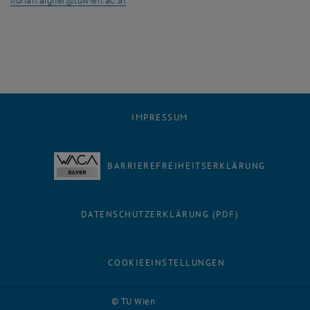
florian.aigner
@
tuwien.ac.at
IMPRESSUM
BARRIEREFREIHEITSERKLÄRUNG
DATENSCHUTZERKLÄRUNG (PDF)
COOKIEEINSTELLUNGEN
Facebook
LinkedIn
YouTube
Instagram
Bluesky
© TU Wien
# 116210