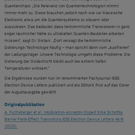
Quantenchips: „Die Relevanz von Quantentechnologien nimmt
immer mehr zu. Diese brauchen jedoch nach wie vor klassische
Elektronik, etwa um die Quantensysteme zu steuern oder
auszulesen. Das bedeutet, dass herkömmliche Transistoren in ganz
enger räumlicher Nähe zu ultrakalten Quanten-Bauteilen arbeiten
müssen“, sagt Dr. Sistani. „Dort versagt die herkömmliche
Dotierungs-Technologie häufig – man spricht dann vom „Ausfrieren“
der Ladungsträger. Unsere Technologie umgeht diese Probleme. Die
Dotierung der Oxidschicht bleibt auch bei extrem tiefen
Temperaturen wirksam.“
Die Ergebnisse wurden nun im renommierten Fachjournal IEEE
Electron Device Letters publiziert und als Editor’s Pick auf das Cover
der Augustausgabe gewählt.
Originalpublikation
A. Fuchsberger et al., Modulation-Acceptor-Doped SiGe Schottky
Barrier Field-Effect Transistors,IEEE Electron Device Letters 46/8
, öffnet eine externe URL in einem neuen Fenster
(2025).