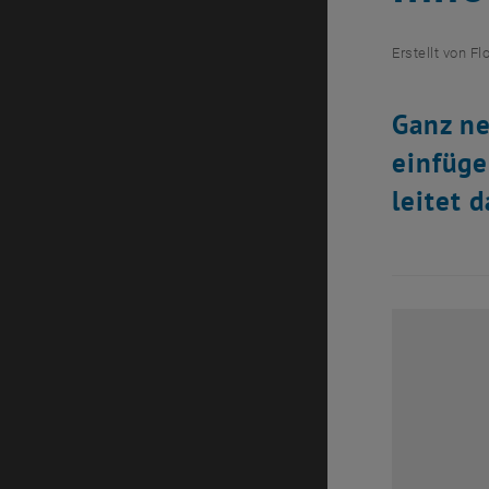
Erstellt von
Fl
Ganz ne
einfüge
leitet 