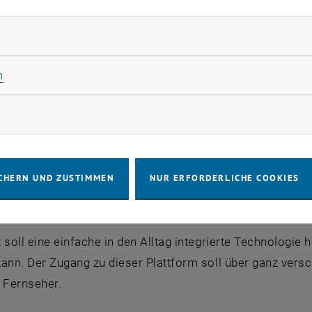
n pflegenden Angehörigen haben keinerlei Pflege-Ausbildu
inkinger vom Institut für Gestaltungs- und Wirkungsforsc
rliche Cookies zulassen
en zu versorgen, aber genauso wichtig ist es auch, ihne
untereinander in Kontakt zu bringen und ihnen zu zeigen, 
Statistik Cookies zulassen
n
Problemen zu kämpfen haben. Genau dieser Kontakt soll 
rketing Cookies zulassen
et-Plattform soll aufgebaut werden, die speziell an die B
 Internet vielleicht nicht besonders viel Erfahrung haben
iskutieren, sich in online-Selbsthilfegruppen Trost und 
CHERN UND ZUSTIMMEN
NUR ERFORDERLICHE COOKIES
ne Produkte und Dienstleistungen anbieten, tauschen oder
 soll eine einfache in den Alltag integrierte Technologie 
kann. Der Zugang zu dieser Plattform soll über ganz vers
 Fernseher.