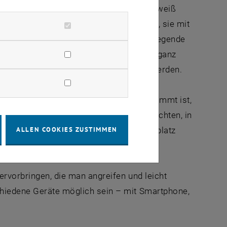
ng und fühlen sich häufig überfordert“, weiß
hung der TU Wien. Daher ist es wichtig, sie mit
n emotionale Unterstützung zu geben, pflegende
dass es viele andere Leute gibt, die mit ganz
durch das Forschungsprojekt gestärkt werden.
edürfnisse von älteren Pflegenden abgestimmt ist,
. Dort kann man Fragen an ExpertInnen richten, in
Rat holen, oder auf einem eigenen Marktplatz
ALLEN COOKIES ZUSTIMMEN
 (ver)kaufen.
hervorbringen, die man angreifen und leicht
chiedene Geräte möglich sein – mit Smartphone,