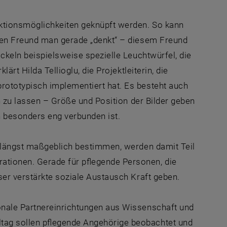
aktionsmöglichkeiten geknüpft werden. So kann
hen Freund man gerade „denkt“ – diesem Freund
ckeln beispielsweise spezielle Leuchtwürfel, die
rt Hilda Tellioglu, die Projektleiterin, die
ototypisch implementiert hat. Es besteht auch
n zu lassen – Größe und Position der Bilder geben
n besonders eng verbunden ist.
0 längst maßgeblich bestimmen, werden damit Teil
tionen. Gerade für pflegende Personen, die
ser verstärkte soziale Austausch Kraft geben.
onale Partnereinrichtungen aus Wissenschaft und
tag sollen pflegende Angehörige beobachtet und