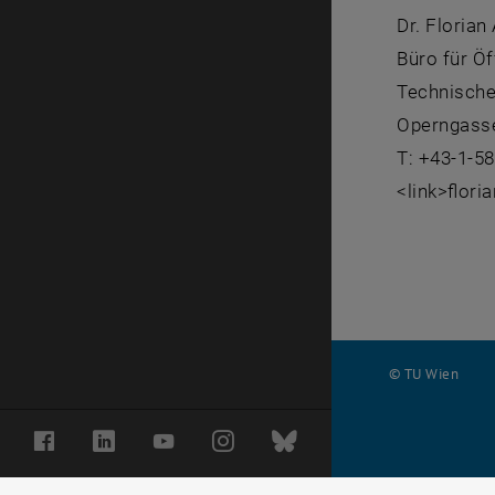
Dr. Florian
Büro für Öf
Technische
Operngasse
T: +43-1-5
<link>flori
© TU Wien
#
Facebook
LinkedIn
YouTube
Instagram
Bluesky
116210