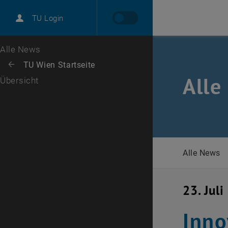
International
TU Login
Karriere
Zur 1. Menü Ebene
Alle News
Zurück zur letzten Ebene:
TU Wien Startseite
Zurück: Subseiten von TU Wien Startseite auflisten
Alle
Übersicht
Alle News
23. Jul
Inno