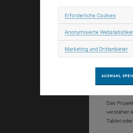
„Die meiste
Susanne Sch
Erforde
Erforderliche Cookies
Information
Angehörige 
Anonymisierte Webstatistike
ähnlichen 
Ma
Marketing und Drittanbieter
Eine Intern
die mit dem
Chatrooms d
AUSWAHL SPEI
verschiede
Das Projekt
verstehen 
Tablet oder