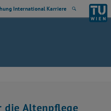
chung
International
Karriere
Suche
 die Altenpflege