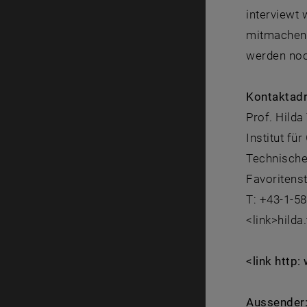
interviewt 
mitmachen 
werden noc
Kontaktadr
Prof. Hilda 
Institut fü
Technische
Favoritens
T: +43-1-5
<link>hilda
<link http
Aussender