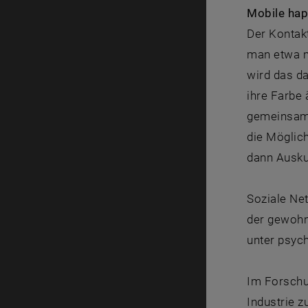
Mobile hap
Der Kontak
man etwa m
wird das da
ihre Farbe 
gemeinsam 
die Möglich
dann Ausku
Soziale Ne
der gewohn
unter psych
Im Forschu
Industrie 