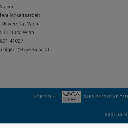
 Aigner
fentlichkeitsarbeit
 Universität Wien
 11, 1040 Wien
8801-41027
an.aigner@tuwien.ac.at
IMPRESSUM
BARRIEREFREIHEITS
COOKIEEIN