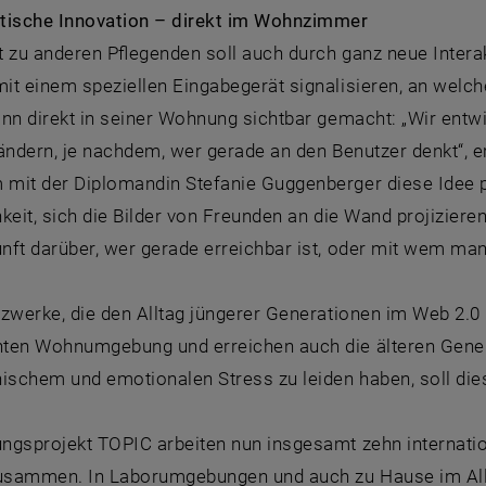
tische Innovation – direkt im Wohnzimmer
t zu anderen Pflegenden soll auch durch ganz neue Inter
it einem speziellen Eingabegerät signalisieren, an welc
nn direkt in seiner Wohnung sichtbar gemacht: „Wir entwi
ändern, je nachdem, wer gerade an den Benutzer denkt“, erklä
mit der Diplomandin Stefanie Guggenberger diese Idee pr
keit, sich die Bilder von Freunden an die Wand projiziere
nft darüber, wer gerade erreichbar ist, oder mit wem ma
tzwerke, die den Alltag jüngerer Generationen im Web 2.
ten Wohnumgebung und erreichen auch die älteren Genera
ischem und emotionalen Stress zu leiden haben, soll die
ngsprojekt TOPIC arbeiten nun insgesamt zehn internati
zusammen. In Laborumgebungen und auch zu Hause im All