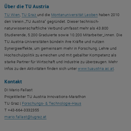
Über die TU Austria
, öffnet eine externe URL in einem neuen Fenster
, öffnet eine externe URL in einem neuen Fenster
, öffnet eine exte
TU Wien
,
TU Graz
und die
Montanuniversität Leoben
haben 2010
den Verein „TU Austria“ gegründet. Dieser technisch-
naturwissenschaftliche Verbund umfasst mehr als 43.800
Studierende, 5.200 Graduierte sowie 10.200 Mitarbeiter_innen. Die
TU Austria-Universitäten bündeln ihre Kräfte und nutzen
Synergieeffekte, um gemeinsam mehr in Forschung, Lehre und
Hochschulpolitik zu erreichen und mit geballter Kompetenz als
starke Partner für Wirtschaft und Industrie zu überzeugen. Mehr
, öffnet 
Infos zu den Aktivitäten finden sich unter
www.tuaustria.ac.at
.
Kontakt
DI Mario Fallast
Projektleiter TU Austria Innovations-Marathon
, öffnet eine externe URL i
TU Graz |
Forschungs- & Technologie-Haus
T +43-664-3332355
, öffnet in einem neuen Fenster
mario.fallast
@
tugraz.at