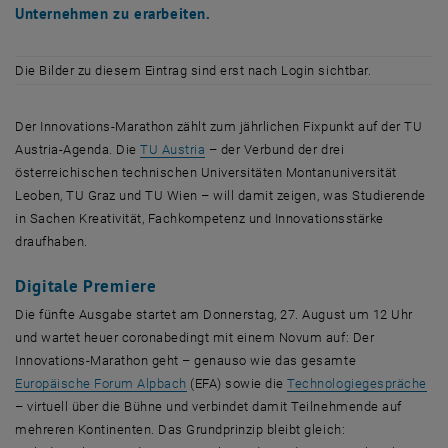
Unternehmen zu erarbeiten.
Die Bilder zu diesem Eintrag sind erst nach Login sichtbar.
Der Innovations-Marathon zählt zum jährlichen Fixpunkt auf der TU
, öffnet eine externe URL in einem neue
Austria-Agenda. Die
TU Austria
– der Verbund der drei
österreichischen technischen Universitäten Montanuniversität
Leoben, TU Graz und TU Wien – will damit zeigen, was Studierende
in Sachen Kreativität, Fachkompetenz und Innovationsstärke
draufhaben.
Digitale Premiere
Die fünfte Ausgabe startet am Donnerstag, 27. August um 12 Uhr
und wartet heuer coronabedingt mit einem Novum auf: Der
Innovations-Marathon geht – genauso wie das gesamte
, öffnet eine externe URL in einem neuen F
, ö
Europäische Forum Alpbach
(EFA) sowie die
Technologiegespräche
– virtuell über die Bühne und verbindet damit Teilnehmende auf
mehreren Kontinenten. Das Grundprinzip bleibt gleich: