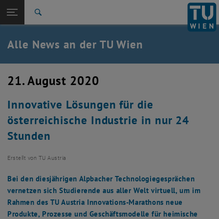
Studium
Seitennavigation öffnen
EN
TU Login
Forschung
Suche
International
Quicklinks
Alle News an der TU Wien
Quicklinks-Menü umschalten
Karriere
Zur 1. Menü Ebene
Alle News
21. August 2020
Zurück zur letzten Ebene:
TU Wien Startseite
Zurück: Subseiten von TU Wien Startseite auflisten
Innovative Lösungen für die
Übersicht
österreichische Industrie in nur 24
Stunden
Erstellt von
TU Austria
Bei den diesjährigen Alpbacher Technologiegesprächen
vernetzen sich Studierende aus aller Welt virtuell, um im
Rahmen des TU Austria Innovations-Marathons neue
Produkte, Prozesse und Geschäftsmodelle für heimische