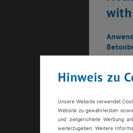
with
Anwendu
Betonbr
Hinweis zu C
Unsere Website verwendet Cookie
Website zu gewährleisten sowie
und zielgerichtete Werbung an
weiterzugeben. Weitere Informat