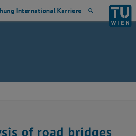
chung
International
Karriere
Suche
ysis of road bridges