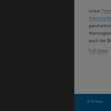
Unser
Tobi
Preinstorfe
ganzheitli
Wartungstä
auch die Öko
,
Full Issue
© TU Wien
#