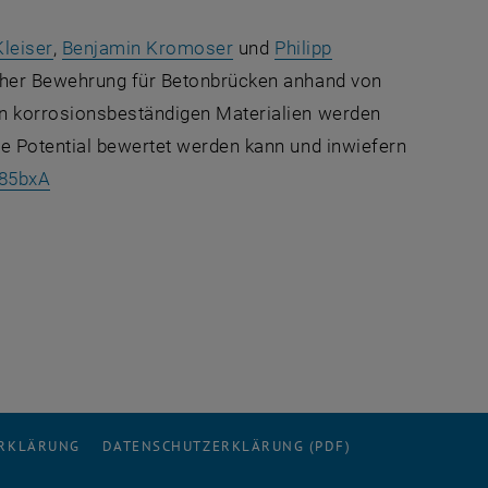
ine externe URL in einem neuen Fenster
, öffnet eine externe URL in einem neuen Fenster
, öffnet eine externe URL in 
leiser
,
Benjamin Kromoser
und
Philipp
cher Bewehrung für Betonbrücken anhand von
en korrosionsbeständigen Materialien werden
e Potential bewertet werden kann und inwiefern
, öffnet eine externe URL
d85bxA
ERKLÄRUNG
DATENSCHUTZERKLÄRUNG (PDF)