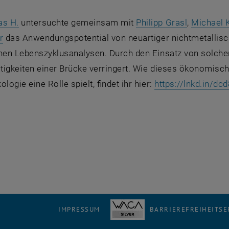
, öffnet eine externe URL in einem neuen Fenster
, öffnet e
as H.
untersuchte gemeinsam mit
Philipp Grasl
,
Michael K
, öffnet eine externe URL in einem neuen Fenster
r
das Anwendungspotential von neuartiger nichtmetallis
chen Lebenszyklusanalysen. Durch den Einsatz von solch
tigkeiten einer Brücke verringert. Wie dieses ökonomisch
logie eine Rolle spielt, findet ihr hier:
https://lnkd.in/dc
 öffnet eine externe URL in einem neuen Fenster
IMPRESSUM
BARRIEREFREIHEITS