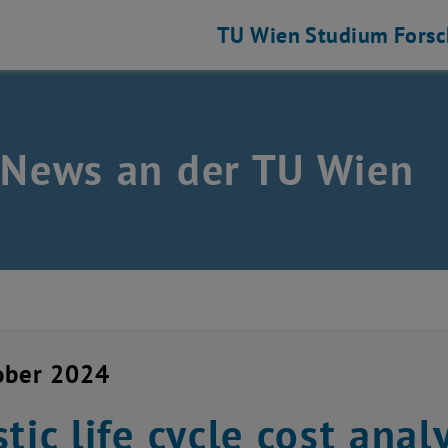
TU Wien
Studium
Fors
 News an der TU Wien
ober 2024
stic life cycle cost anal