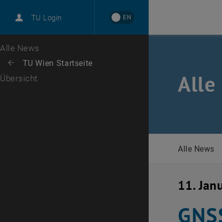
International
EN
TU Login
Karriere
Zur 1. Menü Ebene
Alle News
Zurück zur letzten Ebene:
TU Wien Startseite
Zurück: Subseiten von TU Wien Startseite auflisten
Alle
Übersicht
Alle News
11. Jan
GNSS