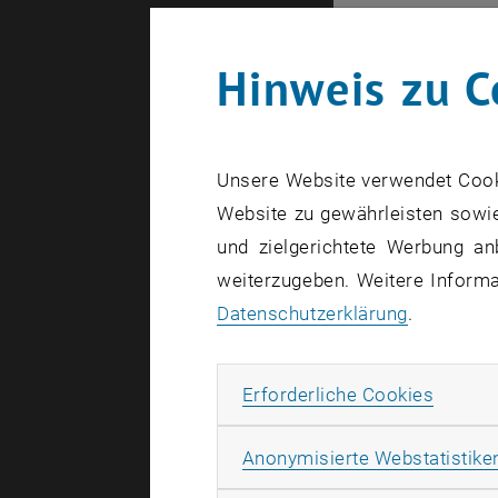
Hinweis zu C
Ihr Profil:
Abschlus
Gute Pro
Unsere Website verwendet Cookie
Erfahrun
Website zu gewährleisten sowie
Organisat
und zielgerichtete Werbung an
Interesse
weiterzugeben. Weitere Informat
Datenschutzerklärung
.
Teamfähi
Erfahrung
Erforde
Erforderliche Cookies
Wir bieten:
Anonymisierte Webstatistike
Vielfälti