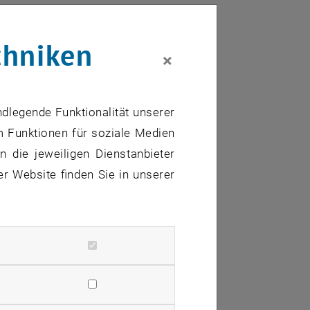
chniken
×
. Doktorates (Postdoc)
ndlegende Funktionalität unserer
m Funktionen für soziale Medien
erte Arbeitsweise
 die jeweiligen Dienstanbieter
en
er Website finden Sie in unserer
 Team