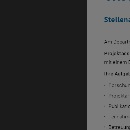
Stellen
Am Departm
Projektass
mit einem 
Ihre Aufga
Forschung
Projektar
Publikati
Teilnahm
Betreuun