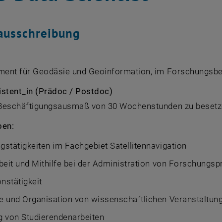
ausschreibung
ent für Geodäsie und Geoinformation, im Forschungsbere
istent_in (Prädoc / Postdoc)
Beschäftigungsausmaß von 30 Wochenstunden zu besetz
ben:
stätigkeiten im Fachgebiet Satellitennavigation
beit und Mithilfe bei der Administration von Forschungsp
onstätigkeit
e und Organisation von wissenschaftlichen Veranstaltun
g von Studierendenarbeiten