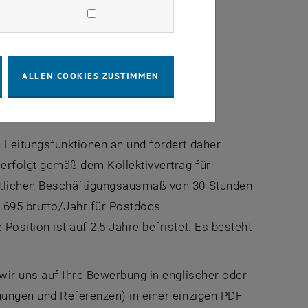
(für Prädocs)
e Karriereoptionen
ALLEN COOKIES ZUSTIMMEN
 Leitungsfunktionen an und fordert daher
 erfolgt gemäß dem Kollektivvertrag für
ntlichen Beschäftigungsausmaß von 30 Stunden
.695 brutto/Jahr für Postdocs.
osition ist auf 2,5 Jahre befristet. Es besteht
wir uns auf Ihre Bewerbung in englischer oder
hungen und Referenzen) in einer einzigen PDF-