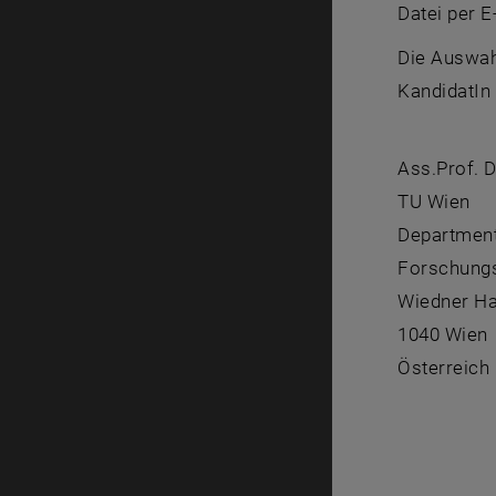
Datei per E
Die Auswah
KandidatIn 
Ass.Prof. D
TU Wien
Department
Forschung
Wiedner Ha
1040 Wien
Österreich