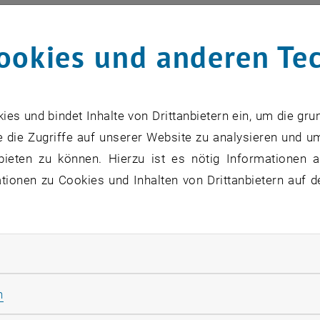
ookies und anderen Te
s eines fachlich passenden Masterstudiums (Prädoc) bzw
grammierkenntnisse
s und bindet Inhalte von Drittanbietern ein, um die gru
g aus Forschungsarbeiten zur GNSS Signalverarbeitung
 die Zugriffe auf unserer Website zu analysieren und u
orische und analytische Fähigkeiten sowie eine strukturi
bieten zu können. Hierzu ist es nötig Informationen an
 und Freude an der Forschung und Arbeit mit Studierend
ionen zu Cookies und Inhalten von Drittanbietern auf d
gkeit und Problemlösungskompetenz
 in Projektmanagement ist von Vorteil
rliche Cookies zulassen
Statistik Cookies zulassen
n
ges und spannendes Aufgabengebiet in einem kollegialen