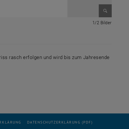
Bild vergr
1 von 2 
1/2 Bilder
riss rasch erfolgen und wird bis zum Jahresende
ERKLÄRUNG
DATENSCHUTZERKLÄRUNG (PDF)