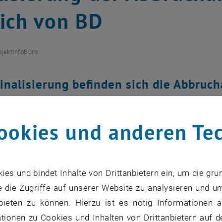
ich von BD
ojektInfoBüro
Finalisierung befinden sich die Abbruc
tes für Energietechnik und Thermodyna
eidemarkt, östlicher Bereich des Baute
ookies und anderen Te
s und bindet Inhalte von Drittanbietern ein, um die gru
 die Zugriffe auf unserer Website zu analysieren und u
bieten zu können. Hierzu ist es nötig Informationen an
ionen zu Cookies und Inhalten von Drittanbietern auf d