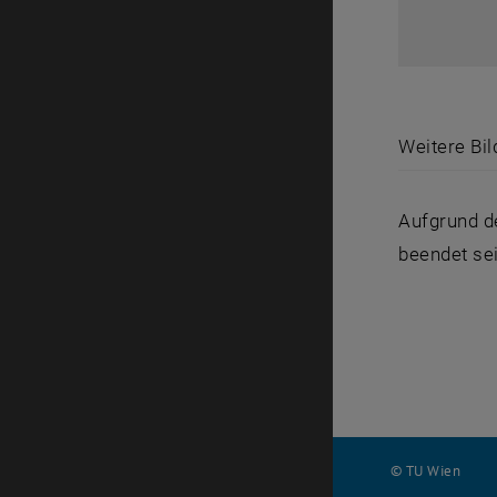
Weitere Bil
Aufgrund d
beendet se
© TU Wien
#