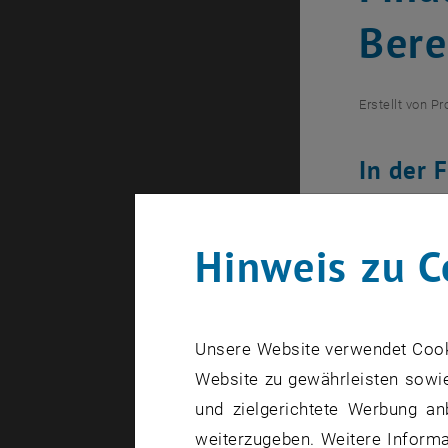
Bere
Erstellt von
Pr
In der 
Institu
am Getr
Hinweis zu C
Unsere Website verwendet Cookie
Website zu gewährleisten sowie
und zielgerichtete Werbung an
weiterzugeben. Weitere Informat