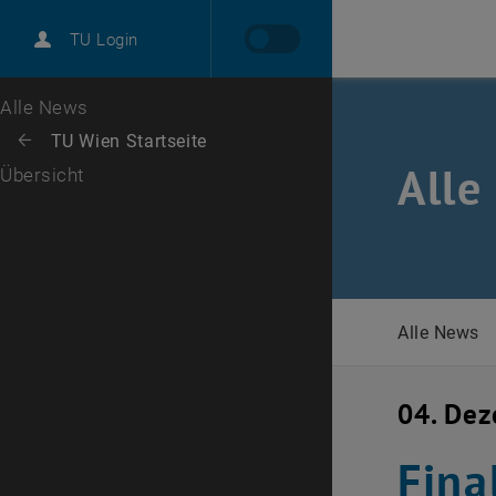
International
TU Login
Karriere
Zur 1. Menü Ebene
Alle News
Zurück zur letzten Ebene:
TU Wien Startseite
Zurück: Subseiten von TU Wien Startseite auflisten
Alle
Übersicht
Alle News
04. De
Fina