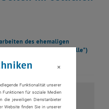
harbeiten des ehemaligen
mik ("Tonne" bzw. "Brandhalle")
iles BD.
chniken
×
ndlegende Funktionalität unserer
m Funktionen für soziale Medien
 die jeweiligen Dienstanbieter
er Website finden Sie in unserer