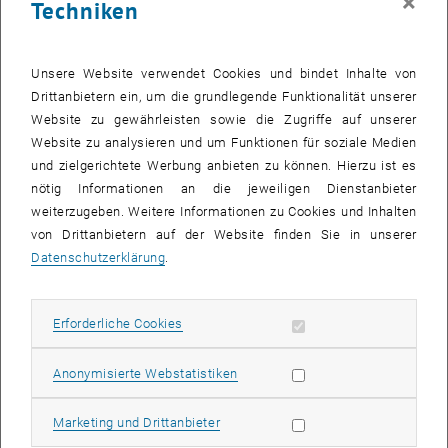
×
Techniken
Unsere Website verwendet Cookies und bindet Inhalte von
Drittanbietern ein, um die grundlegende Funktionalität unserer
Website zu gewährleisten sowie die Zugriffe auf unserer
Website zu analysieren und um Funktionen für soziale Medien
und zielgerichtete Werbung anbieten zu können. Hierzu ist es
nötig Informationen an die jeweiligen Dienstanbieter
weiterzugeben. Weitere Informationen zu Cookies und Inhalten
von Drittanbietern auf der Website finden Sie in unserer
Datenschutzerklärung
.
Bild v
Erforderliche Cookies zulassen
Erforderliche Cookies
Am kommenden Montag, den 18.1. 2021, werden im Rahmen des
Statistik Cookies zulassen
Anonymisierte Webstatistiken
IBA
ResearchLab New Social Housing
ab 18 Uhr eine Reihe von
Kurzfilmen zu lokalen Initiativen präsentieren, die sich engagiert und
Marketing Cookies zulassen
Marketing und Drittanbieter
kreativ mit der Anpassung von Wiener Wohngebieten an die