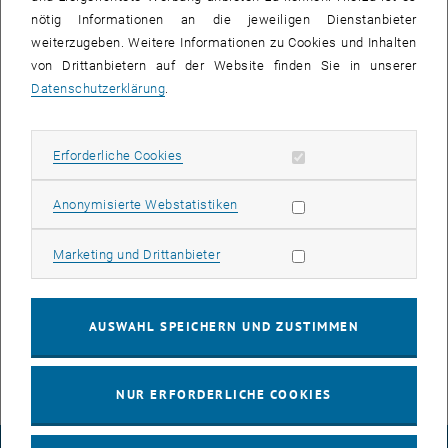
inspirierenden Frauen aus der Fakultät CEE, mit ihren Ambitionen
nötig Informationen an die jeweiligen Dienstanbieter
und Erfolgen.
weiterzugeben. Weitere Informationen zu Cookies und Inhalten
Die Videos werden über die Social Media Kanäle der Fakultät und
von Drittanbietern auf der Website finden Sie in unserer
der TU Wien veröffentlicht und auf der Website der Fakultät zur
Datenschutzerklärung
.
Verfügung gestellt.
, öffnet eine externe URL in einem neuen
Highlight-Video zur Videoserie
Erforderliche Cookies zulassen
Erforderliche Cookies
Die Videoserie ist eine Initiative von fem*cee, einem
Frauennetzwerk an der Fakultät CEE, das sich der Sichtbarkeit von
Statistik Cookies zulassen
Anonymisierte Webstatistiken
Frauen im Bau- und Umweltingenieurwesen widmet. Weitere
Informationen zu fem*cee sowie zu den Videos finden Sie auf der
Marketing Cookies zulassen
Marketing und Drittanbieter
Seite von
fem*cee
.
Bleiben Sie dran für weitere spannende Beiträge!
, öffnet eine externe URL in einem neuen Fenster
Übersicht aller Videos
AUSWAHL SPEICHERN UND ZUSTIMMEN
NUR ERFORDERLICHE COOKIES