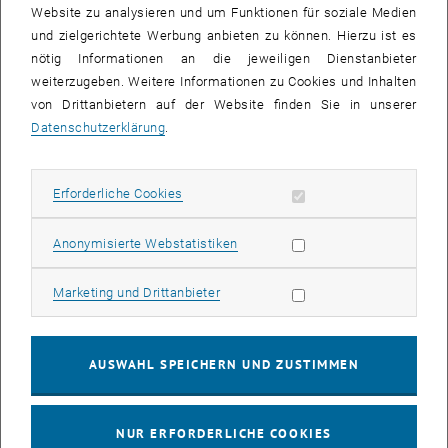
Website zu analysieren und um Funktionen für soziale Medien
und zielgerichtete Werbung anbieten zu können. Hierzu ist es
nötig Informationen an die jeweiligen Dienstanbieter
weiterzugeben. Weitere Informationen zu Cookies und Inhalten
von Drittanbietern auf der Website finden Sie in unserer
Datenschutzerklärung
.
Bild v
Erforderliche Cookies zulassen
Erforderliche Cookies
So muss Uni. 20 Studierende der TU Wien, Raumplanung, haben
sich ein Semester lang im Rahmen ihrer Bachelorarbeit intensiv mit
Statistik Cookies zulassen
Anonymisierte Webstatistiken
Zwischenräumen beschäftigt. Es geht um Kunst, Freiraum,
Grünraum, Grenzregionen, Brownfields, Transiträume, Stadtregionen
Marketing Cookies zulassen
Marketing und Drittanbieter
und vieles mehr. Wie sollen wir als Raumplaner*innen mit diesen
Räumen umgehen, wie sollen wir sie planen? Beim
Touchdown am
, öffnet eine externe URL in einem neuen Fen
26.6. haben wir in der F23
, einem hochinteressanten kulturellen
AUSWAHL SPEICHERN UND ZUSTIMMEN
Wiener Zwischenraum gemeinsam die Erkenntnisse diskutiert.
Schön und kurzweilig war's!
NUR ERFORDERLICHE COOKIES