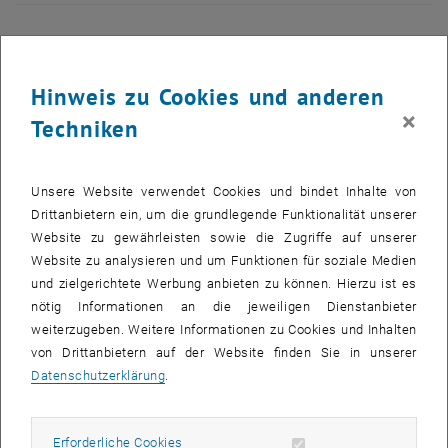
Die Konferenz der Europäischen Vereinigung für Computergraphik
findet jedes Jahr in einer anderen europäischen Stadt statt. Die
Hinweis zu Cookies und anderen
diesjährige "Eurographics 2006" bringt von 4. - 8. September 2006
×
knapp 500 ExpertInnen aus der ganzen Welt nach Wien.
Techniken
Präsentiert werden der State-of-the-Art sowie aktuelle
Forschungsergebnisse aus allen Bereichen der Computergraphik,
Unsere Website verwendet Cookies und bindet Inhalte von
von der Visualisierung in Medizin und Wissenschaft über Virtual
Drittanbietern ein, um die grundlegende Funktionalität unserer
Reality und Computeranimation bis zur Usability von Mensch-
Website zu gewährleisten sowie die Zugriffe auf unserer
Computer-Schnittstellen. Neue Schattierungsalgorithmen stehen
Website zu analysieren und um Funktionen für soziale Medien
ebenso auf dem Programm wie verbesserte
und zielgerichtete Werbung anbieten zu können. Hierzu ist es
Bildkompositionsmethoden oder geometrische
nötig Informationen an die jeweiligen Dienstanbieter
Modellierungsverfahren sowie Visualisierungs- und
weiterzugeben. Weitere Informationen zu Cookies und Inhalten
Animationsverbesserungen.
von Drittanbietern auf der Website finden Sie in unserer
Datenschutzerklärung
.
Ergänzende Workshops beschäftigen sich mit der realistischen
Darstellung von Naturereignissen oder dem aktuellen Stand zum
Thema Graphik-Hardware. Im Rahmen des "Graphics meets
Erforderliche Cookies zulassen
Erforderliche Cookies