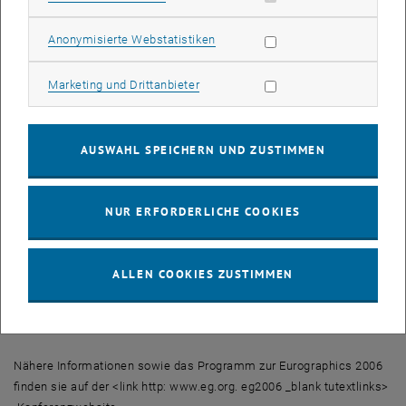
Games"-Wettbewerbs werden die besten, neuen Graphikeffekte für
Computerspiele vorgestellt und prämiert. Posterpräsentationen und
Statistik Cookies zulassen
Anonymisierte Webstatistiken
eine Broschüre geben einen Überblick über die europäische
Computergraphik-Forschungszene und ihre Projekte.
Marketing Cookies zulassen
Marketing und Drittanbieter
Zu den Vortragenden zählen renommierte Top-Experten wie der
Auslandsösterreicher und Spezialist für Algorithmische Geometrie
AUSWAHL SPEICHERN UND ZUSTIMMEN
Herbert Edelsbrunner (Duke University, USA), Reinhard Klein von der
Universität Bonn, Deutschland, oder Jos Stam vom Software-
Unternehmen Autodesk, Hersteller der bekannten CAD-Software
NUR ERFORDERLICHE COOKIES
AutoCAD.
Eine der Attraktionen der Konferenz ist die Aufstellung des Virtual-
ALLEN COOKIES ZUSTIMMEN
Reality-Systems VirtuSphere. Dabei handelt es sich um eine Kugel,
in die der mit einem VR-Helm ausgestattete Benutzer hineinsteigt
und die mit der Bewegung des Users rotiert.
Nähere Informationen sowie das Programm zur Eurographics 2006
finden sie auf der <link http: www.eg.org. eg2006 _blank tutextlinks>