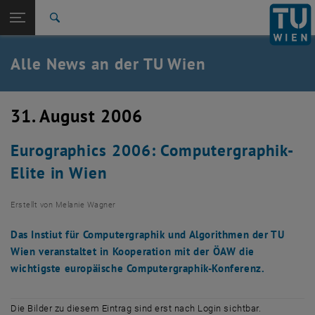
Studium
Seitennavigation öffnen
TU Login
Forschung
Suche
International
Quicklinks
Alle News an der TU Wien
Quicklinks-Menü umschalten
Karriere
Zur 1. Menü Ebene
Alle News
31. August 2006
Zurück zur letzten Ebene:
TU Wien Startseite
Zurück: Subseiten von TU Wien Startseite auflisten
Eurographics 2006: Computergraphik-
Übersicht
Elite in Wien
Erstellt von
Melanie Wagner
Das Instiut für Computergraphik und Algorithmen der TU
Wien veranstaltet in Kooperation mit der ÖAW die
wichtigste europäische Computergraphik-Konferenz.
Die Bilder zu diesem Eintrag sind erst nach Login sichtbar.