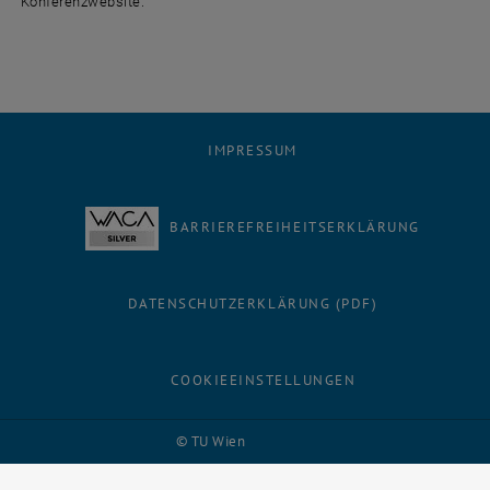
Konferenzwebsite.
IMPRESSUM
BARRIEREFREIHEITSERKLÄRUNG
DATENSCHUTZERKLÄRUNG (PDF)
COOKIEEINSTELLUNGEN
Facebook
LinkedIn
YouTube
Instagram
Bluesky
© TU Wien
# 116210