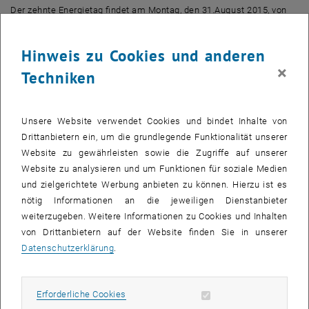
Der zehnte Energietag findet am Montag, den 31.August 2015, von
10:00 bis 19:30 Uhr im Elektrotechnischen Institutsgebäude (EI) der
TU Wien (Gusshausstr. 25-29, 1040 Wien, EG, EI 7) statt.
Hinweis zu Cookies und anderen
Der Energietag ist gleichzeitig die Eröffnungsveranstaltung der
×
Techniken
gemeinsamen Jahrestagung der Schweizerischen und der
Österreichischen Physikalischen Gesellschaft.
Das <link file:44009 _blank pdf-link>Programm des Energietages
Unsere Website verwendet Cookies und bindet Inhalte von
2015 ist dem Thema "Temperaturdifferenzen als Energiequellen"
Drittanbietern ein, um die grundlegende Funktionalität unserer
gewidmet, das von hochkarätigen in- und ausländischen
Website zu gewährleisten sowie die Zugriffe auf unserer
Expert_innen vorgestellt und diskutiert wird. Außerdem wird bei der
Website zu analysieren und um Funktionen für soziale Medien
Veranstaltung eine Festschrift präsentiert, die der AKE anlässlich
und zielgerichtete Werbung anbieten zu können. Hierzu ist es
seines 15-jährigen Bestehens in diesem Jahr herausgibt.
nötig Informationen an die jeweiligen Dienstanbieter
Die Veranstaltung wird vom Bundesministerium für Wissenschaft,
weiterzugeben. Weitere Informationen zu Cookies und Inhalten
Forschung und Wirtschaft sowie von zahlreichen Institutionen und
von Drittanbietern auf der Website finden Sie in unserer
Unternehmen unterstützt, die sich mit Problemen der
Datenschutzerklärung
.
Energieversorgung beschäftigen.
Insbesondere Medienvertreter_innen sind zur Veranstaltung
Erforderliche Cookies zulassen
Erforderliche Cookies
eingeladen.