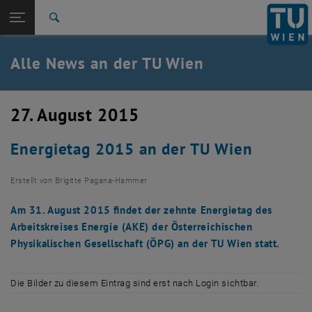
Studium
Seitennavigation öffnen
TU Login
Forschung
Suche
International
Quicklinks
Alle News an der TU Wien
Quicklinks-Menü umschalten
Karriere
Zur 1. Menü Ebene
Alle News
27. August 2015
Zurück zur letzten Ebene:
TU Wien Startseite
Zurück: Subseiten von TU Wien Startseite auflisten
Energietag 2015 an der TU Wien
Übersicht
Erstellt von
Brigitte Pagana-Hammer
Am 31. August 2015 findet der zehnte Energietag des
Arbeitskreises Energie (AKE) der Österreichischen
Physikalischen Gesellschaft (ÖPG) an der TU Wien statt.
Die Bilder zu diesem Eintrag sind erst nach Login sichtbar.