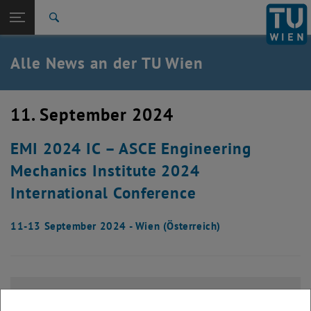
Studium
Seitennavigation öffnen
EN
TU Login
Forschung
Suche
International
Quicklinks
Alle News an der TU Wien
Quicklinks-Menü umschalten
Karriere
Zur 1. Menü Ebene
Alle News
11. September 2024
Zurück zur letzten Ebene:
TU Wien Startseite
Zurück: Subseiten von TU Wien Startseite auflisten
EMI 2024 IC – ASCE Engineering
Übersicht
Mechanics Institute 2024
International Conference
11-13 September 2024 - Wien (Österreich)