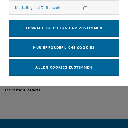
Materialien“ organisiert, das hochwertige Vorträge und zahlreiche
Marketing Cookies zulassen
Marketing und Drittanbieter
Austauschmöglichkeiten mit den Teilnehmern bot.
Drei von uns haben mit sehr interessanten Vorträgen beigetragen:
AUSWAHL SPEICHERN UND ZUSTIMMEN
Dr
. Dana Daneshvar
: “Characterization of time-dependent restrained
shrinkage in thin ultra-high performance concrete overlays” .
NUR ERFORDERLICHE COOKIES
PhD.
Muhammad Shahid:
“Early-age elastic and creep properties of
graphene oxide cement paste determined by three-minute-long
creep tests”.
ALLEN COOKIES ZUSTIMMEN
Univ. Prof.
Agathe Robisson
(Plenarvortrag): “Development of
microstructural heterogeneities in cementitious slurries and
mortars at rest and under flow: a hypothesis for pumping blockage
and material defects”