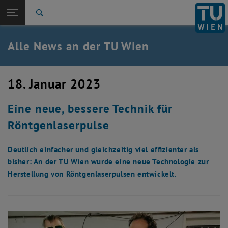
Studium
Seitennavigation öffnen
EN
TU Login
Forschung
Suche
International
Quicklinks
Alle News an der TU Wien
Quicklinks-Menü umschalten
Karriere
Zur 1. Menü Ebene
Alle News
18. Januar 2023
Zurück zur letzten Ebene:
TU Wien Startseite
Zurück: Subseiten von TU Wien Startseite auflisten
Eine neue, bessere Technik für
Übersicht
Röntgenlaserpulse
Deutlich einfacher und gleichzeitig viel effizienter als
bisher: An der TU Wien wurde eine neue Technologie zur
Herstellung von Röntgenlaserpulsen entwickelt.