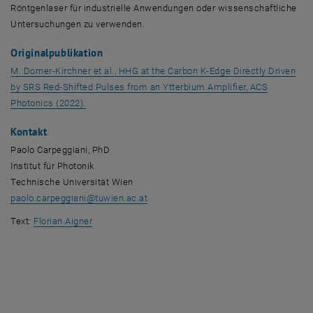
Röntgenlaser für industrielle Anwendungen oder wissenschaftliche
Untersuchungen zu verwenden.
Originalpublikation
M. Dorner-Kirchner et al., HHG at the Carbon K-Edge Directly Driven
by SRS Red-Shifted Pulses from an Ytterbium Amplifier, ACS
, öffnet eine externe URL in einem neuen Fenster
Photonics (2022).
Kontakt
Paolo Carpeggiani, PhD
Institut für Photonik
Technische Universität Wien
paolo.carpeggiani
@
tuwien.ac.at
Text:
Florian Aigner