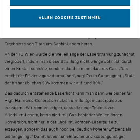
Harmonic-Generation möglichst kurzwellige Röntgenstrahlung zu
generieren. Das Team an der TU Wien entwickelte nun aber eine
einfachere und gleichzeitig leistungsfähigere Methode: Man setzte
ALLEN COOKIES ZUSTIMMEN
einen Ytterbium-Laser ein. Ein solcher Laser ist einfacher, billiger
und leistungsfähiger ist als ein Titanium-Saphir-Laser, doch bisher
kam man damit bei der Produktion von Röntgenpulsen nicht an die
Ergebnisse von Titanium-Saphir-Lasern heran.
An der TU Wien wurde die Wellenlänge der Laserstrahlung zunächst
vergrößert, indem man diese Strahlung nicht wie gewöhnlich durch
einen Kristall schickte, sondern durch ein molekulares Gas. „Das
erhöht die Effizienz ganz dramatisch“, sagt Paolo Carpeggiani. „Statt
der bisher üblichen 20% kommen wir auf rund 80%.“
Das dadurch entstehende Laserlicht kann man dann wie bisher für
High-Harmonic-Generation nutzen um Röntgen-Laserpulse zu
erzeugen. „Wir konnten zeigen, dass die neue Technik von
Ytterbium-Lasern, kombiniert mit Gas-basierter Wellenlängen-
Konversion, nicht nur in der Lage ist, Röntgen-Laserpulse zu
erzeugen, sondern das auch noch bei deutlich höherer Effizienz als
bisher gelingt.“ Damit ist es nun einfacher und kostengünstiger,