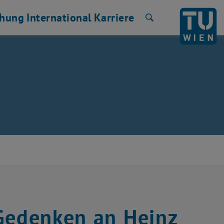
chung
International
Karriere
Suche
 Gedenken an Heinz