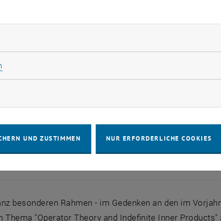
rliche Cookies zulassen
Statistik Cookies zulassen
n
rketing Cookies zulassen
CHERN UND ZUSTIMMEN
NUR ERFORDERLICHE COOKIES
 des "Operator Theory and Indefinite Inner Products" Treffens
e des "Operator Theory and Indefinite Inner Products" 
anz besonderen Rahmen - im Gedenken an den im Vorjahr 
 Thema "Operator Theory and Indefinite Inner Products" 