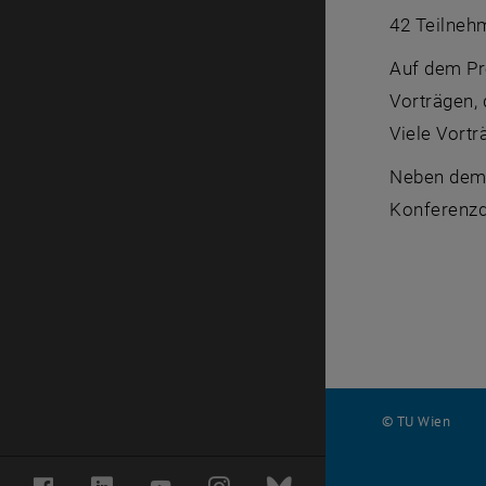
42 Teilneh
Auf dem Pr
Vorträgen,
Viele Vort
Neben dem 
Konferenzd
© TU Wien
#