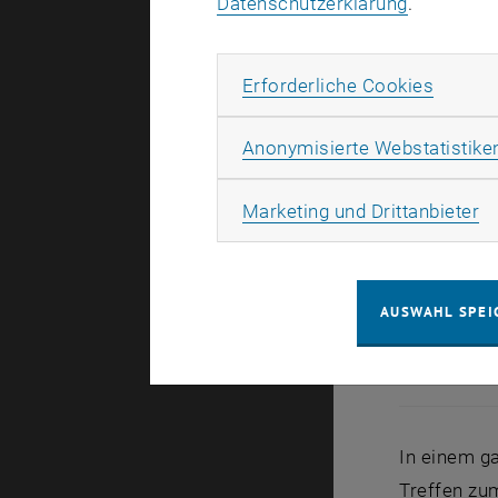
Datenschutzerklärung
.
Erforde
Erforderliche Cookies
Anonymisierte Webstatistike
Ma
Marketing und Drittanbieter
AUSWAHL SPEI
Teilnehmende
Teilnehmend
In einem g
Treffen zum