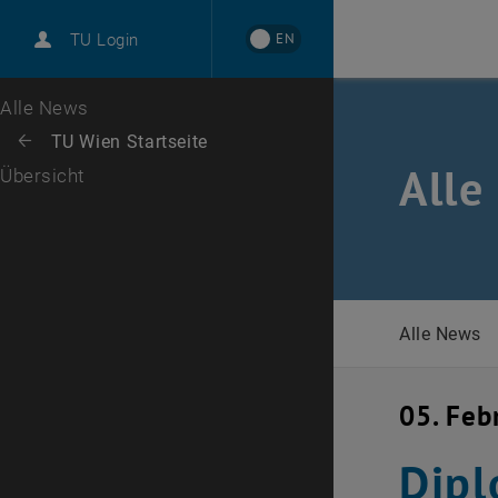
International
EN
TU Login
Karriere
Zur 1. Menü Ebene
Alle News
Zurück zur letzten Ebene:
TU Wien Startseite
Zurück: Subseiten von TU Wien Startseite auflisten
Alle
Übersicht
Alle News
05. Feb
Dipl