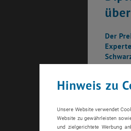
über
Der Pre
Experte
Schwarz
Detecto
Hinweis zu C
Unsere Website verwendet Cookie
Website zu gewährleisten sowie
und zielgerichtete Werbung an