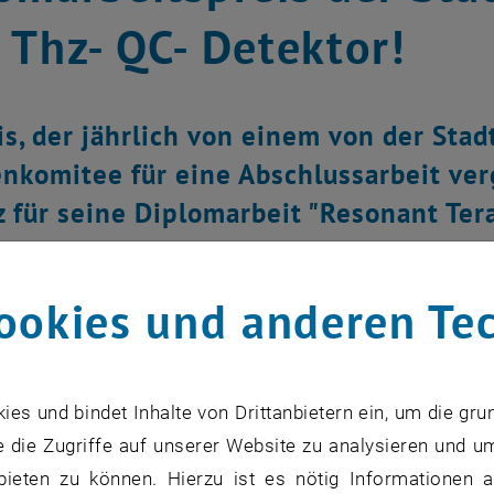
 Thz- QC- Detektor!
is, der jährlich von einem von der Sta
nkomitee für eine Abschlussarbeit ver
 für seine Diplomarbeit "Resonant Te
r" am Institut für Photonik. Wir gratuli
ookies und anderen Te
s und bindet Inhalte von Drittanbietern ein, um die gru
 die Zugriffe auf unserer Website zu analysieren und u
bieten zu können. Hierzu ist es nötig Informationen an