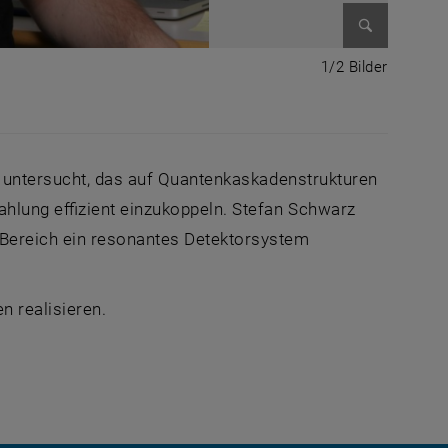
Bild vergr
1 von 2 
1/2 Bilder
p untersucht, das auf Quantenkaskadenstrukturen
hlung effizient einzukoppeln. Stefan Schwarz
Bereich ein resonantes Detektorsystem
n realisieren.