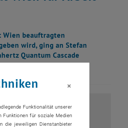
dt Wien beauftragten
geben wird, ging an Stefan
rahertz Quantum Cascade
eren!
chniken
×
ndlegende Funktionalität unserer
m Funktionen für soziale Medien
 die jeweiligen Dienstanbieter