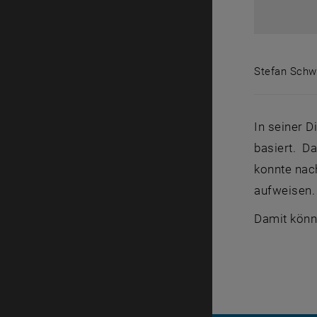
Stefan Schw
Stefan Sch
In seiner 
basiert. D
konnte nac
aufweisen.
Damit könnt