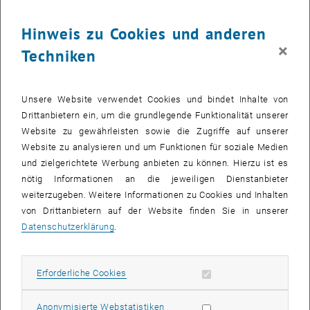
Hinweis zu Cookies und anderen
×
Techniken
Unsere Website verwendet Cookies und bindet Inhalte von
Drittanbietern ein, um die grundlegende Funktionalität unserer
Website zu gewährleisten sowie die Zugriffe auf unserer
Bild v
Website zu analysieren und um Funktionen für soziale Medien
© Marco Squarcina
und zielgerichtete Werbung anbieten zu können. Hierzu ist es
nötig Informationen an die jeweiligen Dienstanbieter
weiterzugeben. Weitere Informationen zu Cookies und Inhalten
, öffnet eine externe URL in einem neuen Fenster
DEF CON CTF
gilt weithin als der elitärste
Hacking
-Wettbewerb der
von Drittanbietern auf der Website finden Sie in unserer
Welt. Das
Team
KuK Hofhackerei trat 48 Stunden lang in der
Datenschutzerklärung
.
Qualifikationsrunde an und belegte damit den 6. Platz von mehr als
1.300
Teams
– und sicherte sich damit einen Platz in den DEF CON
CTF Finals. Dieser Erfolg spiegelt jahrelanges Engagement und
Erforderliche Cookies zulassen
Erforderliche Cookies
Teamwork
in der österreichischen
Capture-The-Flag
-Szene wider.
, öffnet eine externe URL in ein
Das
Cybersecurity Center der TU Wien
unterstützt die
Community
,
Statistik Cookies zulassen
Anonymisierte Webstatistiken