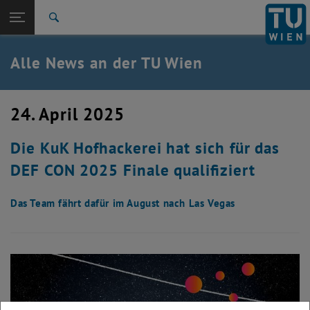
Studium
Seitennavigation öffnen
TU Login
Forschung
Suche
International
Quicklinks
Alle News an der TU Wien
Quicklinks-Menü umschalten
Karriere
Zur 1. Menü Ebene
Alle News
24. April 2025
Zurück zur letzten Ebene:
TU Wien Startseite
Zurück: Subseiten von TU Wien Startseite auflisten
Die KuK Hofhackerei hat sich für das
Übersicht
DEF CON 2025 Finale qualifiziert
Das Team fährt dafür im August nach Las Vegas