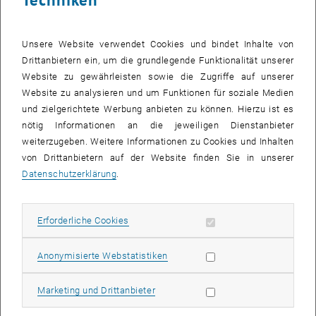
Unsere Website verwendet Cookies und bindet Inhalte von
Drittanbietern ein, um die grundlegende Funktionalität unserer
Website zu gewährleisten sowie die Zugriffe auf unserer
Website zu analysieren und um Funktionen für soziale Medien
und zielgerichtete Werbung anbieten zu können. Hierzu ist es
Bild v
nötig Informationen an die jeweiligen Dienstanbieter
© Laura & Dhan
weiterzugeben. Weitere Informationen zu Cookies und Inhalten
von Drittanbietern auf der Website finden Sie in unserer
Datenschutzerklärung
.
Im Forschungsgebiet Electrical & Electronic Engineering ist die TU
Wien im Shanghai Ranking auf Platz 76-100. Im Bereich Remote
Sensing platziert sich die ETIT sogar auf Rank 44. Unsere
Erforderliche Cookies zulassen
Erforderliche Cookies
exzellente Forschung in den Bereichen Photonik, Optoelektronische
Materialien und Intelligente Mechatronische Systeme trägt
Statistik Cookies zulassen
Anonymisierte Webstatistiken
maßgeblich zu diesem Ranking bei.
Der Begriff Remote Sensing (Fernerkundung) bezeichnet die
Marketing Cookies zulassen
Marketing und Drittanbieter
Gesamtheit der Verfahren zur Gewinnung von Informationen über
die Erdoberfläche oder andere nicht direkt zugängliche Objekte,