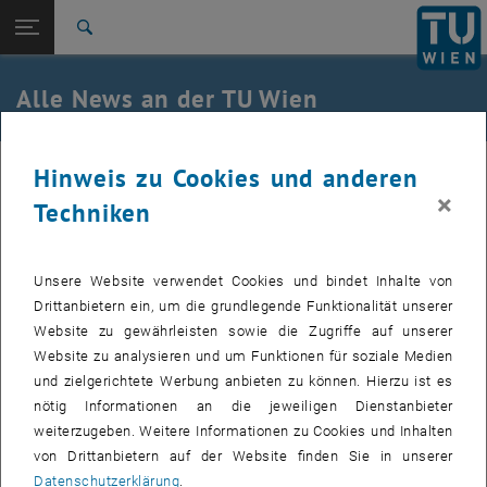
Studium
Seitennavigation öffnen
TU Login
Forschung
Suche
International
Quicklinks
Alle News an der TU Wien
Quicklinks-Menü umschalten
Karriere
Zur 1. Menü Ebene
Alle News
30. Januar 2024
Hinweis zu Cookies und anderen
Zurück zur letzten Ebene:
TU Wien Startseite
Zurück: Subseiten von TU Wien Startseite auflisten
×
Techniken
Klimaorientierte und
Übersicht
ressourcenschonende
Unsere Website verwendet Cookies und bindet Inhalte von
Raumentwicklung und Finanzausgleich
Drittanbietern ein, um die grundlegende Funktionalität unserer
Website zu gewährleisten sowie die Zugriffe auf unserer
Zur Raumwirksamkeit des Finanzausgleichs unter
Website zu analysieren und um Funktionen für soziale Medien
besonderer Berücksichtigung des ÖREK 2030, des
und zielgerichtete Werbung anbieten zu können. Hierzu ist es
Klimaschutzes und des sparsamen Bodenverbrauchs
nötig Informationen an die jeweiligen Dienstanbieter
weiterzugeben. Weitere Informationen zu Cookies und Inhalten
von Drittanbietern auf der Website finden Sie in unserer
Weiterführende Links:
Datenschutzerklärung
.