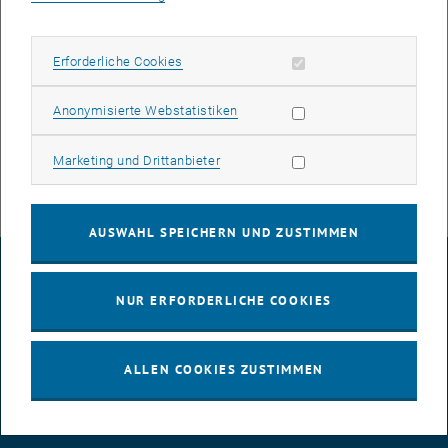
Bundesministerium für Finazen:
Spending Reviews und Studien
zum Finanzausgleich
Erforderliche Cookies zulassen
Erforderliche Cookies
Standard-Artikel:
Bodenverbrauch eindämmen: Umwidmungen
sollten laut Experten "etwas kosten"
Statistik Cookies zulassen
Anonymisierte Webstatistiken
Ö1-Morgenjournal:
TU-Studie: Anreizsystem für weniger
Bodenverbrauch
Marketing Cookies zulassen
Marketing und Drittanbieter
AUSWAHL SPEICHERN UND ZUSTIMMEN
IMPRESSUM
NUR ERFORDERLICHE COOKIES
BARRIEREFREIHEITSERKLÄRUNG
ALLEN COOKIES ZUSTIMMEN
DATENSCHUTZERKLÄRUNG (PDF)