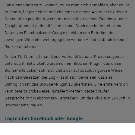
Funktionen nutzen zu können, muss man sich anmelden, aber es ist
mühsam, für jede einzelne Seite einen eigenen Account anzulegen.
Daher ist es praktisch, wenn man sich über seinen Facebook- oder
Google-Account authentifizieren kann. Doch das bedeutet, dass
Daten von Facebook oder Google direkt an den Betreiber der
jeweiligen Webseite weitergegeben werden – und dadurch können
Risiken entstehen.
An der TU Wien hat man diese Authentifikations-Prozesse genau
untersucht. Entwickelt wurde nun ein Browser-Plugin, das diese
Sicherheitslücken schließt, und zwar auf absolut rigorose Weise:
Nach den Gesetzen der Logik lässt sich beweisen, dass es
unmöglich ist, das Browser-Plugin zu überlisten. Eine erste Version
kann bereits probeweise installiert werden, derzeit laufen
Gespräche mit Webbrowser-Herstellern, um das Plugin in Zukunft in
Browser einzubauen.
Login über Facebook oder Google
„Sich im Internet mit Hilfe von Social Media Accounts irgendwo
einzuloggen, ist ganz alltäglich geworden“, sagt Prof. Matteo Maffei