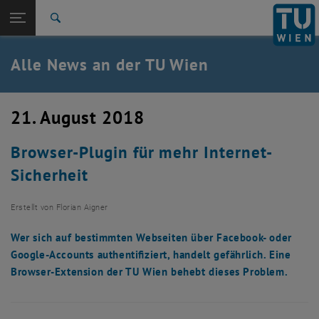
Studium
Seitennavigation öffnen
EN
TU Login
Forschung
Suche
International
Quicklinks
Alle News an der TU Wien
Quicklinks-Menü umschalten
Karriere
Zur 1. Menü Ebene
Alle News
21. August 2018
Zurück zur letzten Ebene:
TU Wien Startseite
Zurück: Subseiten von TU Wien Startseite auflisten
Browser-Plugin für mehr Internet-
Übersicht
Sicherheit
Erstellt von
Florian Aigner
Wer sich auf bestimmten Webseiten über Facebook- oder
Google-Accounts authentifiziert, handelt gefährlich. Eine
Browser-Extension der TU Wien behebt dieses Problem.