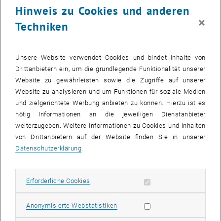
Hinweis zu Cookies und anderen
vom Institut für Logic and Computation der TU Wien. „Man kann sich
×
etwa über den Facebook-Account bei Instagram anmelden, oder auf
Techniken
verschiedenen Online-Foren von Blogs oder Online-Magazinen.“
Dabei erhält die jeweilige Webseite, auf der man sich einloggen
möchte, Daten direkt von Facebook oder Google. Allerdings ist dabei
Unsere Website verwendet Cookies und bindet Inhalte von
nicht klar zu sehen, welche Programme auf dieser Webseite noch
Drittanbietern ein, um die grundlegende Funktionalität unserer
laufen und eventuell gefährliche Aktionen setzen.
Website zu gewährleisten sowie die Zugriffe auf unserer
Website zu analysieren und um Funktionen für soziale Medien
Möglich ist etwa, dass die Social-Media-Zugangsdaten, mit denen
und zielgerichtete Werbung anbieten zu können. Hierzu ist es
man sich authentifiziert, verbotenerweise verwendet werden, um
nötig Informationen an die jeweiligen Dienstanbieter
zusätzliche Information abzusaugen. „Das attackierende Programm
weiterzugeben. Weitere Informationen zu Cookies und Inhalten
kann dann auf persönliche Daten zugreifen, Listen von Freunden
von Drittanbietern auf der Website finden Sie in unserer
abfragen oder sogar herausfinden, welche Seiten ich besucht habe.
Datenschutzerklärung
.
Im schlimmsten Fall kann es sogar meinen Social-Media-Account
übernehmen“, erklärt Matteo Maffei.
Erforderliche Cookies zulassen
Erforderliche Cookies
Sicherheit, die sich beweisen lässt
Mit seinem Team entwickelte Matteo Maffei nun eine Extension, die
Statistik Cookies zulassen
Anonymisierte Webstatistiken
als Barriere zwischen bösartigen Scripts und dem Browser auftritt.
„Von Facebook kommt beim Authentifizieren ein Code zurück, mit