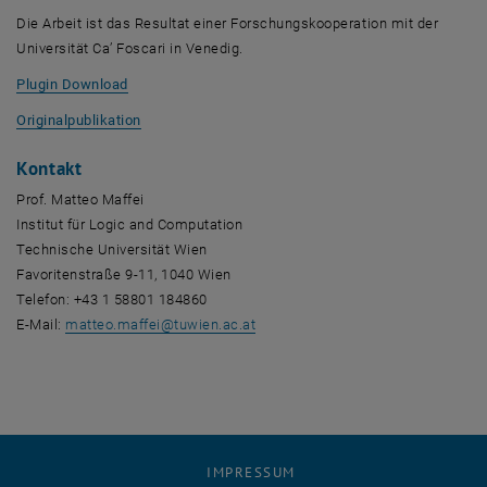
Die Arbeit ist das Resultat einer Forschungskooperation mit der
Universität Ca’ Foscari in Venedig.
, öffnet eine externe URL in einem neuen Fenster
Plugin Download
, öffnet eine externe URL in einem neuen Fenster
Originalpublikation
Kontakt
Prof. Matteo Maffei
Institut für Logic and Computation
Technische Universität Wien
Favoritenstraße 9-11, 1040 Wien
Telefon: +43 1 58801 184860
E-Mail:
matteo.maffei
@
tuwien.ac.at
IMPRESSUM