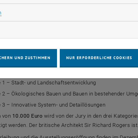
rende der Architektur, des Städtebaus, der Raumplanung 
Statistik Cookies zulassen
n
it oder Dissertation können teilnehmen – egal ob Bachel
eichte Projekt muss Teil einer betreuten Lehrveranstalt
rketing Cookies zulassen
semester 2014 absolviert wurde. Gesucht werden speziell
tegorien & Jury
CHERN UND ZUSTIMMEN
NUR ERFORDERLICHE COOKIES
: www.blueaward.at submission dates-of-submission.html
s
1. September 2014
angenommen. Der Preis wird in drei 
 1 – Stadt- und Landschaftsentwicklung
e 2 – Ökologisches Bauen und Bauen in bestehender Um
 3 – Innovative System- und Detaillösungen
n von
10.000 Euro
wird von der Jury in den drei Kategorie
tigt werden.
Der britische Architekt Sir Richard Rogers is
erleihung und die Ausstellungseröffnung finden im Dezem