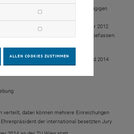
sowie Studierende mit einer facheinschlägigen
or- oder Masterstudium.
ungen sein, die zwischen Sommersemester 2012
 Projekte, die sich mit Nachhaltigkeit befassen.
ALLEN COOKIES ZUSTIMMEN
 _blank>Einreichungen für den Blue Award 2014
Kategorien vergeben:
gebung
n verteilt, dabei können mehrere Einreichungen
t Ehrenpräsident der international besetzten Jury.
ber 2014 an der TU Wien statt.