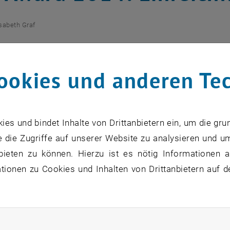
isabeth Graf
ten internationalen Projekte zum Them
ookies und anderen Te
eniger sucht der biennal stattfindend
s und bindet Inhalte von Drittanbietern ein, um die gru
zu diesem Eintrag sind erst nach Login sichtbar.
 die Zugriffe auf unserer Website zu analysieren und u
bieten zu können. Hierzu ist es nötig Informationen an
ahre organisiert die<link http: www.raumgestaltung.tuwie
ionen zu Cookies und Inhalten von Drittanbietern auf d
s Entwerfen (Institut für Architektur und Entwerfen) gem
tung den <link http: www.blueaward.at _blank>Blue Award
 Architektur steht unter der Schirmherrschaft der
Interna
rliche Cookies zulassen
inreichen?