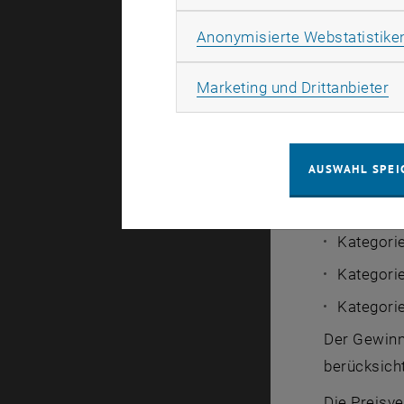
Alle Studie
Anonymisierte Webstatistike
Diplomarbe
Das einger
Ma
Marketing und Drittanbieter
und Sommer
Fristen, Ka
AUSWAHL SPEI
<link http
werden bi
Kategorie
Kategori
Kategorie
Der Gewin
berücksich
Die Preisv