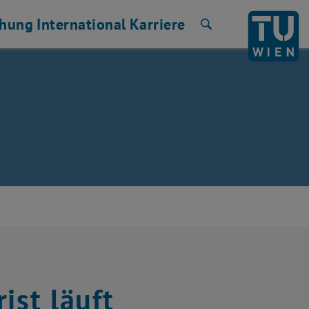
chung
International
Karriere
Suche
ist läuft