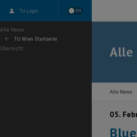
International
EN
TU Login
Karriere
Zur 1. Menü Ebene
Alle News
Zurück zur letzten Ebene:
TU Wien Startseite
Zurück: Subseiten von TU Wien Startseite auflisten
Alle
Übersicht
Alle News
05. Feb
Blue