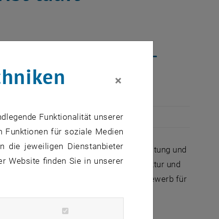
a nachhaltige Architektur –
chniken
e Studierendenwettbewerb.
×
ndlegende Funktionalität unserer
m Funktionen für soziale Medien
 die jeweiligen Dienstanbieter
n.ac.at _blank> Abteilung für Raumgestaltung und
er Website finden Sie in unserer
einsam mit der Gesellschaft für Architektur und
. Der internationale Studierendenwettbewerb für
tional Union of Architects
(
UIA).