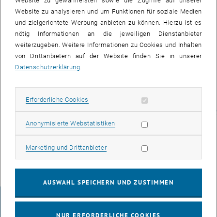
Website zu gewährleisten sowie die Zugriffe auf unserer
Wasserstoffanlage in Betrieb genommen.
Website zu analysieren und um Funktionen für soziale Medien
und zielgerichtete Werbung anbieten zu können. Hierzu ist es
Wir wünschen der Hütte eine nachhaltige Zukunft!
nötig Informationen an die jeweiligen Dienstanbieter
Aktuelle NEWS von der Hütte:
weiterzugeben. Weitere Informationen zu Cookies und Inhalten
, öffnet eine externe U
https://www.alpenverein.at/sonnschienhuette/
von Drittanbietern auf der Website finden Sie in unserer
Bericht und Fotos zum Fortschritt der Umbaumaßnahmen
Datenschutzerklärung
.
Juli 2023:
Erforderliche Cookies zulassen
https://www.alpenverein.at/austria-
Erforderliche Cookies
voisthaler_wAssets/docs/Dokumentenverwaltung/Voisthalernachricht
, öffnet eine exte
Voisthaler-Nachrichten/2023.2-Juli-Nachrichten.pdf
Statistik Cookies zulassen
Anonymisierte Webstatistiken
Marketing Cookies zulassen
Marketing und Drittanbieter
AUSWAHL SPEICHERN UND ZUSTIMMEN
IMPRESSUM
NUR ERFORDERLICHE COOKIES