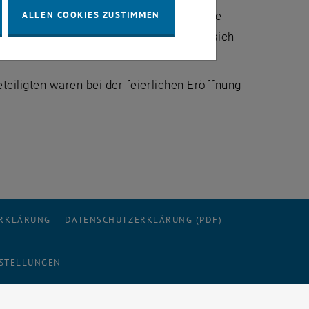
ALLEN COOKIES ZUSTIMMEN
er ist das freilich passiert. Die wirkliche
ten Fakultät aber weitgehend noch auf sich
Beteiligten waren bei der feierlichen Eröffnung
ERKLÄRUNG
DATENSCHUTZERKLÄRUNG (PDF)
STELLUNGEN