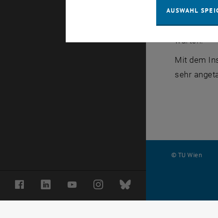
AUSWAHL SPEI
Rektorat ab
räumliche 
warten.
Mit dem Ins
sehr anget
© TU Wien
#
Facebook
LinkedIn
YouTube
Instagram
Bluesky
116210