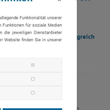
ndlegende Funktionalität unserer
m Funktionen für soziale Medien
uts für
 die jeweiligen Dienstanbieter
ogistik (E307) wurde erfolgreich
er Website finden Sie in unserer
d Betriebswissenschaften freuen: Die
Technische Logistik (E307) im
dverdächtiger Zeit neu adaptiert.
enwesen und Betriebswissenschaften vom