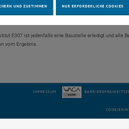
CHERN UND ZUSTIMMEN
NUR ERFORDERLICHE COOKIES
verlangt, die Zahl der Institute zu reduzieren. Auf dem Papi
Zusammenführung läßt bei der über 13 Standorte verstreu
titut E307 ist jedenfalls eine Baustelle erledigt und alle 
an vom Ergebnis.
IMPRESSUM
BARRIEREFREIHEITS
COOKIEEIN