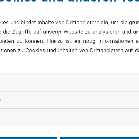
 Sommer
s und bindet Inhalte von Drittanbietern ein, um die gru
 die Zugriffe auf unserer Website zu analysieren und u
ptierung der Räumlichkeiten des Instit
bieten zu können. Hierzu ist es nötig Informationen an
ktionswissenschaften und Technische L
ionen zu Cookies und Inhalten von Drittanbietern auf d
lossen.
rliche Cookies zulassen
zu diesem Eintrag sind erst nach Login sichtbar.
Statistik Cookies zulassen
n
onnte sich der Dekan der Fakultät für Maschinenwesen un
iten des Instituts für Konstruktionswissenschaften und 
rketing Cookies zulassen
augebäude (Bauteil BD) am Getreidemarkt wurden in rekor
r Neuorganisation wurde auch der Fakultät für Maschin